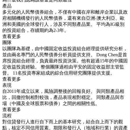
產品
多元化的人民幣債券組合，不僅有中國在岸和離岸企業以及政
府相關機構發行的人民幣債券，還有來自亞洲-澳大利亞、歐
洲和美國的全球發行人，涉及不同類產品業。 平均為IG級別
的投資組合，存續期約為2-3年。
查看更多
團隊
以團隊為基礎，由中國固定收益投資組合經理提供研究分析，
並由兩名專門的人民幣債券分析員提供支持。 Dong Chen是首
席投資組合經理，負責最終投資決策。他有超過15年的中國固
定收益投資經驗。 整個團隊過程由平安的固定收益部主管監
督。 11名投資專家組成的綜合信用研究團隊提供支援。
查看更多
表現
自2011年成立以來，風險調整後的回報良好。 與同類產品相
比，回撤控制相對較強，產品表現相對穩定。 同類產品與市
場（中國及全球股票和債券）之間的相關性低。
查看更多
流程
對信貸發行人進行自下而上的基本研究，結合自上而下的觀
點，核定不同信用質素、期限和發行人（地域和行業）的資產