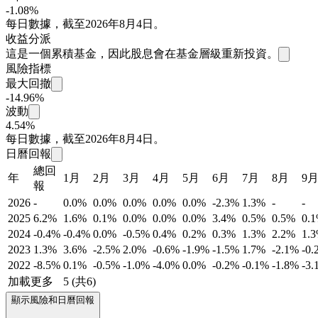
-1.08%
每日數據，截至2026年8月4日。
收益分派
這是一個累積基金，因此股息會在基金層級重新投資。
風險指標
最大回撤
-14.96%
波動
4.54%
每日數據，截至2026年8月4日。
日曆回報
總回
年
1月
2月
3月
4月
5月
6月
7月
8月
9
報
2026
-
0.0%
0.0%
0.0%
0.0%
0.0%
-2.3%
1.3%
-
-
2025
6.2%
1.6%
0.1%
0.0%
0.0%
0.0%
3.4%
0.5%
0.5%
0.
2024
-0.4%
-0.4%
0.0%
-0.5%
0.4%
0.2%
0.3%
1.3%
2.2%
1.
2023
1.3%
3.6%
-2.5%
2.0%
-0.6%
-1.9%
-1.5%
1.7%
-2.1%
-0.
2022
-8.5%
0.1%
-0.5%
-1.0%
-4.0%
0.0%
-0.2%
-0.1%
-1.8%
-3.
加載更多
5 (共6)
顯示風險和日曆回報