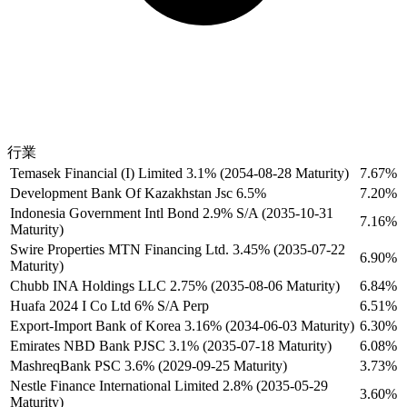
行業
Temasek Financial (I) Limited 3.1% (2054-08-28 Maturity)
7.67%
Development Bank Of Kazakhstan Jsc 6.5%
7.20%
Indonesia Government Intl Bond 2.9% S/A (2035-10-31
7.16%
Maturity)
Swire Properties MTN Financing Ltd. 3.45% (2035-07-22
6.90%
Maturity)
Chubb INA Holdings LLC 2.75% (2035-08-06 Maturity)
6.84%
Huafa 2024 I Co Ltd 6% S/A Perp
6.51%
Export-Import Bank of Korea 3.16% (2034-06-03 Maturity)
6.30%
Emirates NBD Bank PJSC 3.1% (2035-07-18 Maturity)
6.08%
MashreqBank PSC 3.6% (2029-09-25 Maturity)
3.73%
Nestle Finance International Limited 2.8% (2035-05-29
3.60%
Maturity)