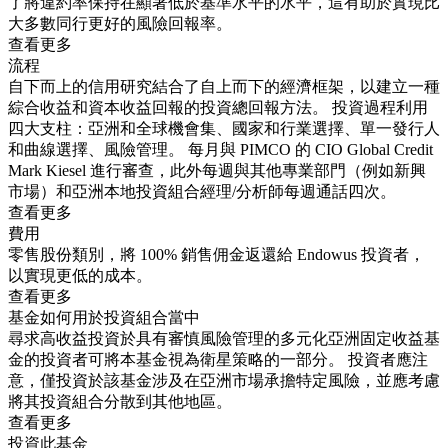
了將違約率保持在顯著低於基準水平的水平，這有助於實現比
大多數同行更好的風險回報率。
查看更多
流程
自下而上的信用研究結合了自上而下的經濟框架，以建立一種
綜合收益和資本收益回報的投資總回報方法。 投資過程利用
四大支柱：亞洲和全球機會集、國家和行業選擇、單一發行人
和曲線選擇、風險管理。 每月與 PIMCO 的 CIO Global Credit
Mark Kiesel 進行審查，此外每週與其他專業部門（例如新興
市場）和亞洲本地投資組合經理/分析師每週通話四次。
查看更多
費用
零售股份類別，將 100% 銷售佣金返還給 Endowus 投資者，
以實現更低的成本。
查看更多
基金如何用於投資組合當中
尋求高收益投資於具有審慎風險管理的多元化亞洲固定收益基
金的投資者可將本基金視為衛星策略的一部分。 投資者應注
意，僅投資於該基金涉及在亞洲市場承擔特定風險，並應考慮
將其投資組合分散到其他地區。
查看更多
投資此基金