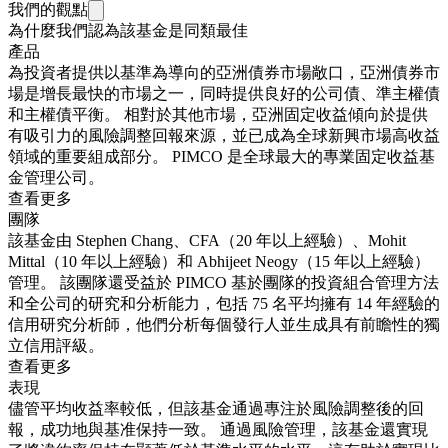
我們的觀點
為什麼我們認為該基金是同類最佳
產品
為投資者提供以基準為導向的亞洲債券市場敞口，亞洲債券市
場是增長最快的市場之一，同時提供良好的公司債、準主權債
和主權債平衡。 相對於其他市場，亞洲固定收益傾向於提供
有吸引力的風險調整回報來源，並已成為全球新興市場高收益
領域的重要組成部分。 PIMCO 是全球最大的專業固定收益基
金管理公司。
查看更多
團隊
該基金由 Stephen Chang、CFA（20 年以上經驗）、Mohit
Mittal（10 年以上經驗）和 Abhijeet Neogy（15 年以上經驗）
管理。 該團隊還受益於 PIMCO 基於團隊的投資組合管理方法
和全公司的研究和分析能力，包括 75 名平均擁有 14 年經驗的
信用研究分析師，他們分析每個發行人並生成具有前瞻性的獨
立信用評級。
查看更多
表現
儘管平均收益率較低，但該基金通過專注於風險調整後的回
報，成功地與基准保持一致。 通過風險管理，該基金還實現