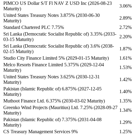
PIMCO US Dollar S/T Fl NAV Z USD Inc (2026-08-23
3.06%
Maturity)
United States Treasury Notes 3.875% (2030-06-30
2.89%
Maturity)
Standard Chartered PLC 7.75%
2.72%
Sri Lanka (Democratic Socialist Republic of) 3.35% (2033-
2.20%
03-15 Maturity)
Sri Lanka (Democratic Socialist Republic of) 3.6% (2038-
1.87%
02-15 Maturity)
Studio City Finance Limited 5% (2029-01-15 Maturity)
1.61%
Melco Resorts Finance Limited 5.375% (2029-12-04
1.53%
Maturity)
United States Treasury Notes 3.625% (2030-12-31
1.42%
Maturity)
Pakistan (Islamic Republic of) 6.875% (2027-12-05
1.40%
Maturity)
Muthoot Finance Ltd. 6.375% (2030-03-02 Maturity)
1.35%
Greenko Wind Projects (Mauritius) Ltd. 7.25% (2028-09-27
1.34%
Maturity)
Pakistan (Islamic Republic of) 7.375% (2031-04-08
1.29%
Maturity)
CS Treasury Management Services 9%
1.25%