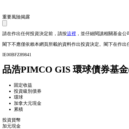
重要風險揭露
請在作出任何投資決定前，請按
這裡
，並仔細閱讀相關基金公
閣下不應僅依賴本網頁所載的資料作出投資決定。閣下在作出
IE00BFZ89841
品浩PIMCO GIS 環球債券基金
固定收益
投資級別債券
環球
加拿大元現金
累積
投資貨幣
加元現金