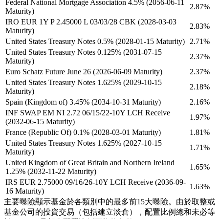
Federal National Mortgage Association 4.5% (2056-06-11
2.87%
Maturity)
IRO EUR 1Y P 2.45000 L 03/03/28 CBK (2028-03-03
2.83%
Maturity)
United States Treasury Notes 0.5% (2028-01-15 Maturity)
2.71%
United States Treasury Notes 0.125% (2031-07-15
2.37%
Maturity)
Euro Schatz Future June 26 (2026-06-09 Maturity)
2.37%
United States Treasury Notes 1.625% (2029-10-15
2.18%
Maturity)
Spain (Kingdom of) 3.45% (2034-10-31 Maturity)
2.16%
INF SWAP EM NI 2.72 06/15/22-10Y LCH Receive
1.97%
(2032-06-15 Maturity)
France (Republic Of) 0.1% (2028-03-01 Maturity)
1.81%
United States Treasury Notes 1.625% (2027-10-15
1.71%
Maturity)
United Kingdom of Great Britain and Northern Ireland
1.65%
1.25% (2032-11-22 Maturity)
IRS EUR 2.75000 09/16/26-10Y LCH Receive (2036-09-
1.63%
16 Maturity)
主要曝險顯示基金於各類別中的最多前15大曝險。由於取整或
基金公司的投資交易（包括建立淡倉），配置比例總和未必等