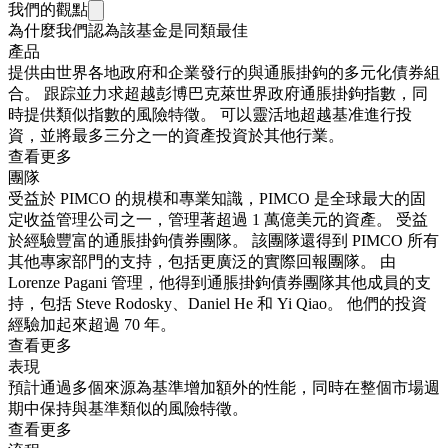
我們的觀點
為什麼我們認為該基金是同類最佳
產品
提供由世界各地政府和企業發行的與通脹掛鉤的多元化債券組
合。 跟踪並力求超越彭博巴克萊世界政府通脹掛鉤指數，同
時提供類似指數的風險特徵。 可以靈活地超越基准進行投
資，並將最多三分之一的資產投資於其他行業。
查看更多
團隊
受益於 PIMCO 的規模和專業知識，PIMCO 是全球最大的固
定收益管理公司之一，管理著超過 1 萬億美元的資產。 受益
於經驗豐富的通脹掛鉤債券團隊。 該團隊還得到 PIMCO 所有
其他專家部門的支持，包括更廣泛的實際回報團隊。 由
Lorenze Pagani 管理，他得到通脹掛鉤債券團隊其他成員的支
持，包括 Steve Rodosky、Daniel He 和 Yi Qiao。 他們的投資
經驗加起來超過 70 年。
查看更多
表現
預計通過多個來源為基準增加額外的性能，同時在整個市場週
期中保持與基準類似的風險特徵。
查看更多