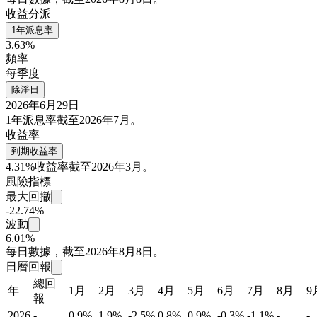
收益分派
1年派息率
3.63%
頻率
每季度
除淨日
2026年6月29日
1年派息率截至2026年7月。
收益率
到期收益率
4.31%
收益率截至2026年3月。
風險指標
最大回撤
-22.74%
波動
6.01%
每日數據，截至2026年8月8日。
日曆回報
總回
年
1月
2月
3月
4月
5月
6月
7月
8月
9
報
2026
-
0.9%
1.9%
-2.5%
0.8%
0.9%
-0.3%
-1.1%
-
-