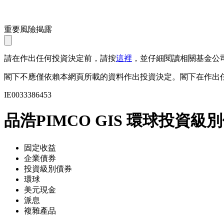
重要風險揭露
請在作出任何投資決定前，請按
這裡
，並仔細閱讀相關基金公
閣下不應僅依賴本網頁所載的資料作出投資決定。閣下在作出
IE0033386453
品浩PIMCO GIS 環球投資級
固定收益
企業債券
投資級別債券
環球
美元現金
派息
複雜產品