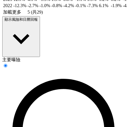
2022
-12.3%
-2.7%
-1.0%
-0.8%
-4.2%
-0.1%
-7.3%
6.1%
-1.9%
-
加載更多
5 (共29)
顯示風險和日曆回報
主要曝險