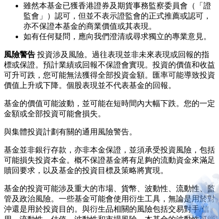
雖然本基金已獲香港證券及期貨事務監察委員會（「證
監會」）認可，但並不表示證監會的正式推薦或認可，
亦不保證本基金的商業價值或其表現。
如有任何疑問，應向我們澄清或尋求獨立的專業意見。
風險警告
投資涉及風險。過往表現並非未來表現或回報的指
標或保證。預計業績或回報不保證會實現。投資的價值和收益
可升可跌，您可能無法獲得全部投資金額。匯率可能導致投資
價值上升或下降。個股表現並不代表基金的回報。
基金的價值可能波動，並可能在短時間內大幅下跌。您的一定
金額或全部投資可能會損失。
與集體投資計劃有關的通用風險警告。
基金並非銀行存款，亦非本金保證，並須承受投資風險，包括
可能損失投資本金。概不保證基金將有足夠的流動資金來滿足
贖回要求，以及基金的投資目標及策略將實現。
基金的投資可能涉及重大的市場、貨幣、波動性、流動性、監
管及政治風險。一些基金可能會使用衍生工具，無論是用於對
沖還是用於投資目的。與衍生品相關的風險包括交易對手/信