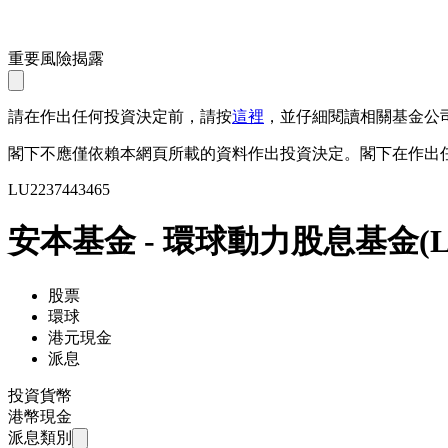
重要風險揭露
請在作出任何投資決定前，請按
這裡
，並仔細閱讀相關基金公
閣下不應僅依賴本網頁所載的資料作出投資決定。閣下在作出
LU2237443465
安本基金 - 環球動力股息基金
(
L
股票
環球
港元現金
派息
投資貨幣
港幣現金
派息類別