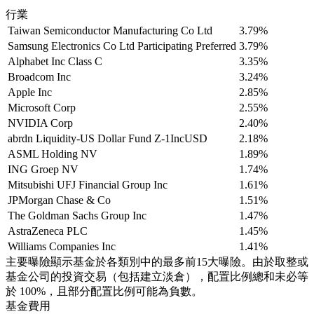
行業
Taiwan Semiconductor Manufacturing Co Ltd
3.79%
Samsung Electronics Co Ltd Participating Preferred
3.79%
Alphabet Inc Class C
3.35%
Broadcom Inc
3.24%
Apple Inc
2.85%
Microsoft Corp
2.55%
NVIDIA Corp
2.40%
abrdn Liquidity-US Dollar Fund Z-1IncUSD
2.18%
ASML Holding NV
1.89%
ING Groep NV
1.74%
Mitsubishi UFJ Financial Group Inc
1.61%
JPMorgan Chase & Co
1.51%
The Goldman Sachs Group Inc
1.47%
AstraZeneca PLC
1.45%
Williams Companies Inc
1.41%
主要曝險顯示基金於各類別中的最多前15大曝險。由於取整或
基金公司的投資交易（包括建立淡倉），配置比例總和未必等
於 100%，且部分配置比例可能為負數。
基金費用