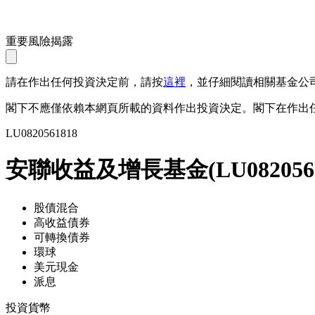
重要風險揭露
請在作出任何投資決定前，請按
這裡
，並仔細閱讀相關基金公
閣下不應僅依賴本網頁所載的資料作出投資決定。閣下在作出
LU0820561818
安聯收益及增長基金
(
LU082056
股債混合
高收益債券
可轉換債券
環球
美元現金
派息
投資貨幣