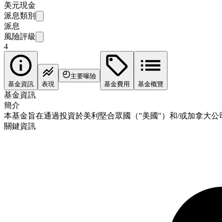
美元現金
派息類別
派息
風險評級
4
主要曝險
基金資訊
表現
基金費用
基金概覽
基金資訊
簡介
本基金旨在通過投資於美利堅合眾國（"美國"）和/或加拿大
關鍵資訊