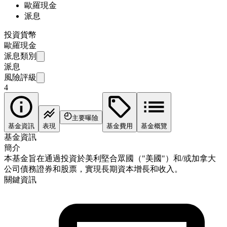
歐羅現金
派息
投資貨幣
歐羅現金
派息類別
派息
風險評級
4
主要曝險
基金資訊
表現
基金費用
基金概覽
基金資訊
簡介
本基金旨在通過投資於美利堅合眾國（"美國"）和/或加拿大
公司債務證券和股票，實現長期資本增長和收入。
關鍵資訊