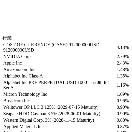
行業
COST OF CURRENCY (CASH) 912000000USD
4.13%
912000000USD
NVIDIA Corp
2.79%
Apple Inc
2.43%
Amazon.com Inc
1.48%
Alphabet Inc Class A
1.35%
Alphabet Inc PRF PERPETUAL USD 1000 - 1/20th Int
1.16%
Ser A
Micron Technology Inc
1.09%
Broadcom Inc
0.96%
Welltower OP LLC 3.125% (2029-07-15 Maturity)
0.90%
Seagate HDD Cayman 3.5% (2028-06-01 Maturity)
0.90%
Western Digital Corp. 3% (2028-11-15 Maturity)
0.88%
Applied Materials Inc
0.87%