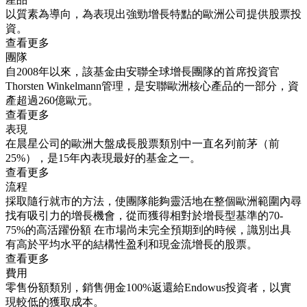
以質素為導向，為表現出強勁增長特點的歐洲公司提供股票投
資。
查看更多
團隊
自2008年以來，該基金由安聯全球增長團隊的首席投資官
Thorsten Winkelmann管理，是安聯歐洲核心產品的一部分，資
產超過260億歐元。
查看更多
表現
在晨星公司的歐洲大盤成長股票類別中一直名列前茅（前
25%），是15年內表現最好的基金之一。
查看更多
流程
採取隨行就市的方法，使團隊能夠靈活地在整個歐洲範圍內尋
找有吸引力的增長機會，從而獲得相對於增長型基準的70-
75%的高活躍份額 在市場尚未完全預期到的時候，識別出具
有高於平均水平的結構性盈利和現金流增長的股票。
查看更多
費用
零售份額類別，銷售佣金100%返還給Endowus投資者，以實
現較低的獲取成本。