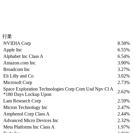
行業
NVIDIA Corp
8.58%
Apple Inc
6.55%
Alphabet Inc Class A
6.54%
Amazon.com Inc
3.90%
Broadcom Inc
3.27%
Eli Lilly and Co
3.02%
Microsoft Corp
2.73%
Space Exploration Technologies Corp Com Usd Npv Cl A
2.62%
*180 Days Lockup Upon
Lam Research Corp
2.59%
Micron Technology Inc
2.47%
Amphenol Corp Class A
2.44%
Advanced Micro Devices Inc
2.32%
Meta Platforms Inc Class A
1.97%