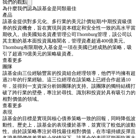
我們的觀點
為什麼我們認為該基金是同類最佳
產品
該基金提供對多元化、多行業的美元計價短期/中期投資級債
券的投資機會，旨在實現與資本穩定和安全性一致的高水平當
期收入。由美國知名資產管理公司Thornburg管理，該公司以
其主動的基本面投資風格聞名，管理資產超過400億美元。
Thornburg有限期收入基金是一項在美國已經成熟的策略，吸
引了超過70億美元的策略級資產。
查看更多
團隊
該基金由三位經驗豐富的投資組合經理領導，他們平均擁有超
過21年的行業經驗。這三位經理在該策略上已經合作超過10
年，並得到一支資深分析師團隊的支持。該團隊的獨特結構打
破了跨行業的壁壘，專注於尋找、識別和投資於具有吸引力的
相對價值的領域。
查看更多
表現
該基金的目標是實現與核心債券策略一致的回報，同時降低波
動性。歷史上，該基金的表現優於基準，並實現了較低的波動
性。由於該策略專注於尋找最佳相對價值，在市場持續反彈且
各證券間價值差異較小的情況下，該基金的表現可能面臨更大