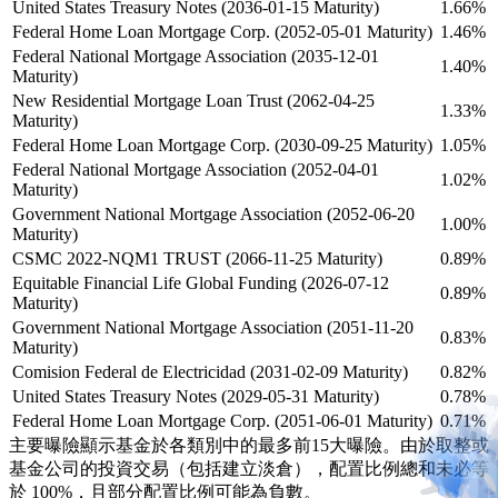
United States Treasury Notes (2036-01-15 Maturity)
1.66%
Federal Home Loan Mortgage Corp. (2052-05-01 Maturity)
1.46%
Federal National Mortgage Association (2035-12-01
1.40%
Maturity)
New Residential Mortgage Loan Trust (2062-04-25
1.33%
Maturity)
Federal Home Loan Mortgage Corp. (2030-09-25 Maturity)
1.05%
Federal National Mortgage Association (2052-04-01
1.02%
Maturity)
Government National Mortgage Association (2052-06-20
1.00%
Maturity)
CSMC 2022-NQM1 TRUST (2066-11-25 Maturity)
0.89%
Equitable Financial Life Global Funding (2026-07-12
0.89%
Maturity)
Government National Mortgage Association (2051-11-20
0.83%
Maturity)
Comision Federal de Electricidad (2031-02-09 Maturity)
0.82%
United States Treasury Notes (2029-05-31 Maturity)
0.78%
Federal Home Loan Mortgage Corp. (2051-06-01 Maturity)
0.71%
主要曝險顯示基金於各類別中的最多前15大曝險。由於取整或
基金公司的投資交易（包括建立淡倉），配置比例總和未必等
於 100%，且部分配置比例可能為負數。