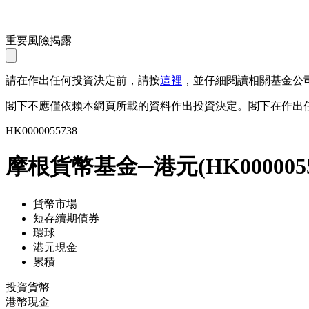
重要風險揭露
請在作出任何投資決定前，請按
這裡
，並仔細閱讀相關基金公
閣下不應僅依賴本網頁所載的資料作出投資決定。閣下在作出
HK0000055738
摩根貨幣基金─港元
(
HK000005
貨幣市場
短存續期債券
環球
港元現金
累積
投資貨幣
港幣現金