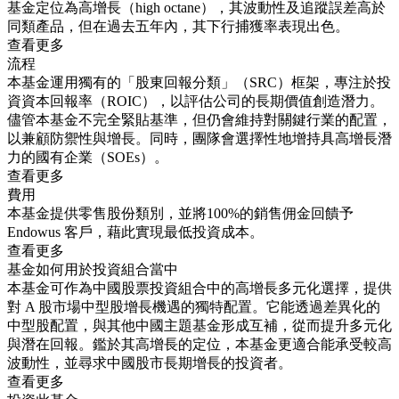
基金定位為高增長（high octane），其波動性及追蹤誤差高於
同類產品，但在過去五年內，其下行捕獲率表現出色。
查看更多
流程
本基金運用獨有的「股東回報分類」（SRC）框架，專注於投
資資本回報率（ROIC），以評估公司的長期價值創造潛力。
儘管本基金不完全緊貼基準，但仍會維持對關鍵行業的配置，
以兼顧防禦性與增長。同時，團隊會選擇性地增持具高增長潛
力的國有企業（SOEs）。
查看更多
費用
本基金提供零售股份類別，並將100%的銷售佣金回饋予
Endowus 客戶，藉此實現最低投資成本。
查看更多
基金如何用於投資組合當中
本基金可作為中國股票投資組合中的高增長多元化選擇，提供
對 A 股市場中型股增長機遇的獨特配置。它能透過差異化的
中型股配置，與其他中國主題基金形成互補，從而提升多元化
與潛在回報。鑑於其高增長的定位，本基金更適合能承受較高
波動性，並尋求中國股市長期增長的投資者。
查看更多