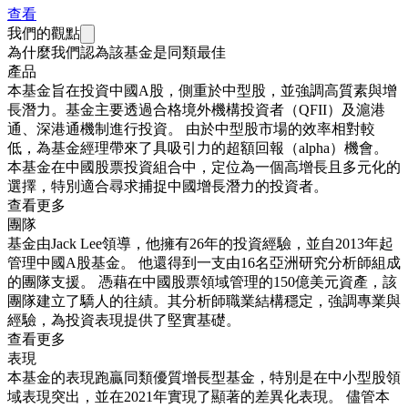
查看
我們的觀點
為什麼我們認為該基金是同類最佳
產品
本基金旨在投資中國A股，側重於中型股，並強調高質素與增
長潛力。基金主要透過合格境外機構投資者（QFII）及滬港
通、深港通機制進行投資。 由於中型股市場的效率相對較
低，為基金經理帶來了具吸引力的超額回報（alpha）機會。
本基金在中國股票投資組合中，定位為一個高增長且多元化的
選擇，特別適合尋求捕捉中國增長潛力的投資者。
查看更多
團隊
基金由Jack Lee領導，他擁有26年的投資經驗，並自2013年起
管理中國A股基金。 他還得到一支由16名亞洲研究分析師組成
的團隊支援。 憑藉在中國股票領域管理的150億美元資產，該
團隊建立了驕人的往績。其分析師職業結構穩定，強調專業與
經驗，為投資表現提供了堅實基礎。
查看更多
表現
本基金的表現跑贏同類優質增長型基金，特別是在中小型股領
域表現突出，並在2021年實現了顯著的差異化表現。 儘管本