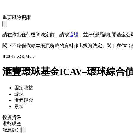
重要風險揭露
請在作出任何投資決定前，請按
這裡
，並仔細閱讀相關基金公
閣下不應僅依賴本網頁所載的資料作出投資決定。閣下在作出
IE00BJXS6M75
滙豐環球基金ICAV–環球綜合債券
固定收益
環球
港元現金
累積
投資貨幣
港幣現金
派息類別