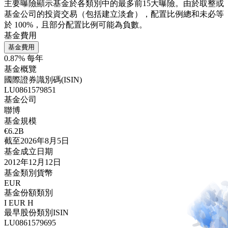
主要曝險顯示基金於各類別中的最多前15大曝險。由於取整或
基金公司的投資交易（包括建立淡倉），配置比例總和未必等
於 100%，且部分配置比例可能為負數。
基金費用
基金費用
0.87% 每年
基金概覽
國際證券識別碼(ISIN)
LU0861579851
基金公司
聯博
基金規模
€6.2B
截至2026年8月5日
基金成立日期
2012年12月12日
基金類別貨幣
EUR
基金份額類別
I EUR H
最早股份類別ISIN
LU0861579695