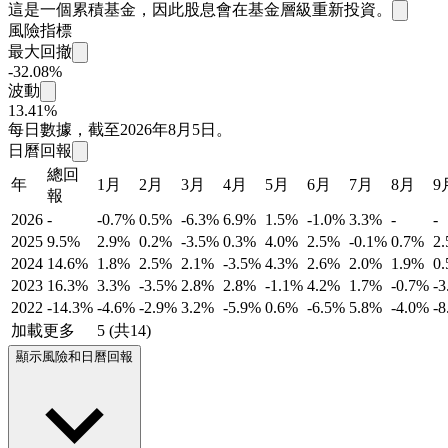
這是一個累積基金，因此股息會在基金層級重新投資。
風險指標
最大回撤
-32.08%
波動
13.41%
每日數據，截至2026年8月5日。
日曆回報
總回
年
1月
2月
3月
4月
5月
6月
7月
8月
9
報
2026
-
-0.7%
0.5%
-6.3%
6.9%
1.5%
-1.0%
3.3%
-
-
2025
9.5%
2.9%
0.2%
-3.5%
0.3%
4.0%
2.5%
-0.1%
0.7%
2
2024
14.6%
1.8%
2.5%
2.1%
-3.5%
4.3%
2.6%
2.0%
1.9%
0
2023
16.3%
3.3%
-3.5%
2.8%
2.8%
-1.1%
4.2%
1.7%
-0.7%
-
2022
-14.3%
-4.6%
-2.9%
3.2%
-5.9%
0.6%
-6.5%
5.8%
-4.0%
-
加載更多
5 (共14)
顯示風險和日曆回報