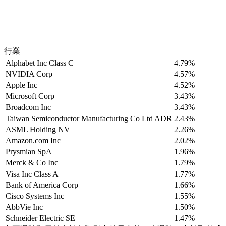
行業
Alphabet Inc Class C
4.79%
NVIDIA Corp
4.57%
Apple Inc
4.52%
Microsoft Corp
3.43%
Broadcom Inc
3.43%
Taiwan Semiconductor Manufacturing Co Ltd ADR
2.43%
ASML Holding NV
2.26%
Amazon.com Inc
2.02%
Prysmian SpA
1.96%
Merck & Co Inc
1.79%
Visa Inc Class A
1.77%
Bank of America Corp
1.66%
Cisco Systems Inc
1.55%
AbbVie Inc
1.50%
Schneider Electric SE
1.47%