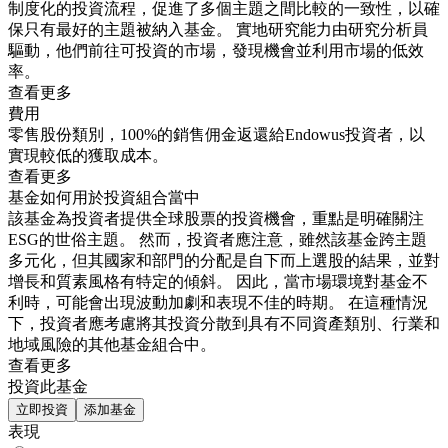
制度化的投資流程，促進了多個主題之間比較的一致性，以確
保只有最好的主題被納入基金。 實地研究能力由研究分析員
驅動，他們前往可投資的市場，發現機會並利用市場的低效
率。
查看更多
費用
零售股份類別，100%的銷售佣金返還給Endowus投資者，以
實現較低的獲取成本。
查看更多
基金如何用於投資組合當中
該基金為投資者提供全球股票的投資機會，重點是明確關注
ESG的世俗主題。 然而，投資者應注意，雖然該基金跨主題
多元化，但其國家和部門的分配是自下而上選股的結果，並對
增長和質素風格有特定的傾斜。 因此，當市場環境對基金不
利時，可能會出現波動加劇和表現不佳的時期。 在這種情況
下，投資者應考慮將其投資分散到具有不同資產類別、行業和
地域風險的其他基金組合中。
查看更多
投資此基金
立即投資
添加基金
表現