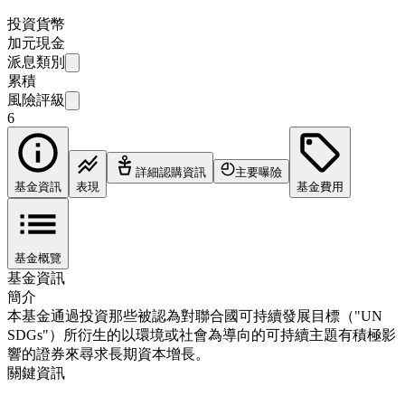
投資貨幣
加元現金
派息類別
累積
風險評級
6
詳細認購資訊
主要曝險
基金資訊
表現
基金費用
基金概覽
基金資訊
簡介
本基金通過投資那些被認為對聯合國可持續發展目標（"UN
SDGs"）所衍生的以環境或社會為導向的可持續主題有積極影
響的證券來尋求長期資本增長。
關鍵資訊