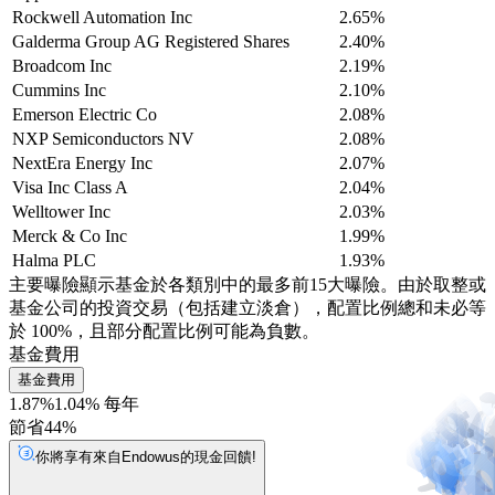
Rockwell Automation Inc
2.65%
Galderma Group AG Registered Shares
2.40%
Broadcom Inc
2.19%
Cummins Inc
2.10%
Emerson Electric Co
2.08%
NXP Semiconductors NV
2.08%
NextEra Energy Inc
2.07%
Visa Inc Class A
2.04%
Welltower Inc
2.03%
Merck & Co Inc
1.99%
Halma PLC
1.93%
主要曝險顯示基金於各類別中的最多前15大曝險。由於取整或
基金公司的投資交易（包括建立淡倉），配置比例總和未必等
於 100%，且部分配置比例可能為負數。
基金費用
基金費用
1.87%
1.04% 每年
節省44%
你將享有來自Endowus的現金回饋!