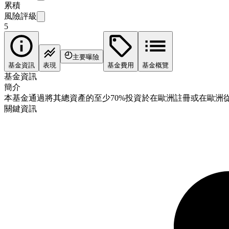
累積
風險評級
5
主要曝險
基金資訊
表現
基金費用
基金概覽
基金資訊
簡介
本基金通過將其總資產的至少70%投資於在歐洲註冊或在歐
關鍵資訊