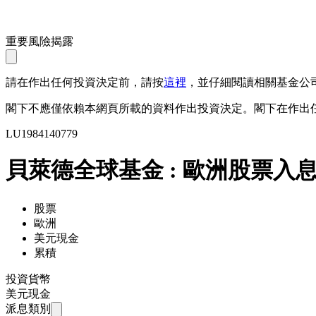
重要風險揭露
請在作出任何投資決定前，請按
這裡
，並仔細閱讀相關基金公
閣下不應僅依賴本網頁所載的資料作出投資決定。閣下在作出
LU1984140779
貝萊德全球基金 : 歐洲股票入
股票
歐洲
美元現金
累積
投資貨幣
美元現金
派息類別