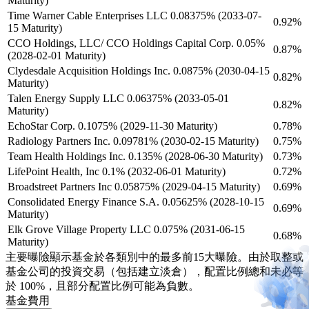
Maturity)
Time Warner Cable Enterprises LLC 0.08375% (2033-07-
0.92%
15 Maturity)
CCO Holdings, LLC/ CCO Holdings Capital Corp. 0.05%
0.87%
(2028-02-01 Maturity)
Clydesdale Acquisition Holdings Inc. 0.0875% (2030-04-15
0.82%
Maturity)
Talen Energy Supply LLC 0.06375% (2033-05-01
0.82%
Maturity)
EchoStar Corp. 0.1075% (2029-11-30 Maturity)
0.78%
Radiology Partners Inc. 0.09781% (2030-02-15 Maturity)
0.75%
Team Health Holdings Inc. 0.135% (2028-06-30 Maturity)
0.73%
LifePoint Health, Inc 0.1% (2032-06-01 Maturity)
0.72%
Broadstreet Partners Inc 0.05875% (2029-04-15 Maturity)
0.69%
Consolidated Energy Finance S.A. 0.05625% (2028-10-15
0.69%
Maturity)
Elk Grove Village Property LLC 0.075% (2031-06-15
0.68%
Maturity)
主要曝險顯示基金於各類別中的最多前15大曝險。由於取整或
基金公司的投資交易（包括建立淡倉），配置比例總和未必等
於 100%，且部分配置比例可能為負數。
基金費用