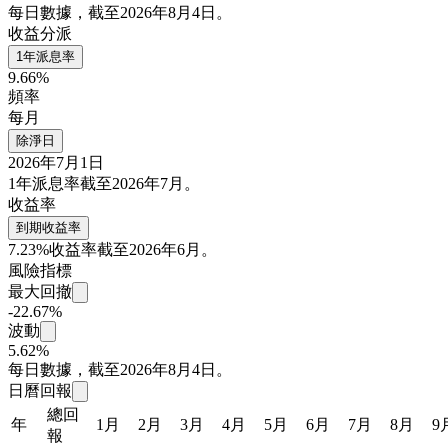
每日數據，截至2026年8月4日。
收益分派
1年派息率
9.66%
頻率
每月
除淨日
2026年7月1日
1年派息率截至2026年7月。
收益率
到期收益率
7.23%
收益率截至2026年6月。
風險指標
最大回撤
-22.67%
波動
5.62%
每日數據，截至2026年8月4日。
日曆回報
總回
年
1月
2月
3月
4月
5月
6月
7月
8月
9
報