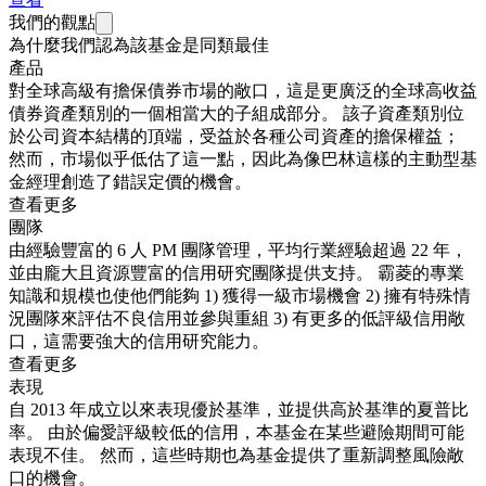
我們的觀點
為什麼我們認為該基金是同類最佳
產品
對全球高級有擔保債券市場的敞口，這是更廣泛的全球高收益
債券資產類別的一個相當大的子組成部分。 該子資產類別位
於公司資本結構的頂端，受益於各種公司資產的擔保權益；
然而，市場似乎低估了這一點，因此為像巴林這樣的主動型基
金經理創造了錯誤定價的機會。
查看更多
團隊
由經驗豐富的 6 人 PM 團隊管理，平均行業經驗超過 22 年，
並由龐大且資源豐富的信用研究團隊提供支持。 霸菱的專業
知識和規模也使他們能夠 1) 獲得一級市場機會 2) 擁有特殊情
況團隊來評估不良信用並參與重組 3) 有更多的低評級信用敞
口，這需要強大的信用研究能力。
查看更多
表現
自 2013 年成立以來表現優於基準，並提供高於基準的夏普比
率。 由於偏愛評級較低的信用，本基金在某些避險期間可能
表現不佳。 然而，這些時期也為基金提供了重新調整風險敞
口的機會。