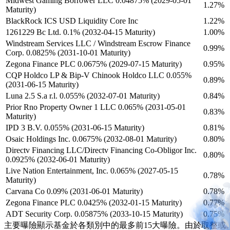
Midwest Gaming Borrower LLC 0.04875% (2029-05-01
1.27%
Maturity)
BlackRock ICS USD Liquidity Core Inc
1.22%
1261229 Bc Ltd. 0.1% (2032-04-15 Maturity)
1.00%
Windstream Services LLC / Windstream Escrow Finance
0.99%
Corp. 0.0825% (2031-10-01 Maturity)
Zegona Finance PLC 0.0675% (2029-07-15 Maturity)
0.95%
CQP Holdco LP & Bip-V Chinook Holdco LLC 0.055%
0.89%
(2031-06-15 Maturity)
Luna 2.5 S.a r.l. 0.055% (2032-07-01 Maturity)
0.84%
Prior Rno Property Owner 1 LLC 0.065% (2031-05-01
0.83%
Maturity)
IPD 3 B.V. 0.055% (2031-06-15 Maturity)
0.81%
Osaic Holdings Inc. 0.0675% (2032-08-01 Maturity)
0.80%
Directv Financing LLC/Directv Financing Co-Obligor Inc.
0.80%
0.0925% (2032-06-01 Maturity)
Live Nation Entertainment, Inc. 0.065% (2027-05-15
0.78%
Maturity)
Carvana Co 0.09% (2031-06-01 Maturity)
0.78%
Zegona Finance PLC 0.0425% (2032-01-15 Maturity)
0.77%
ADT Security Corp. 0.05875% (2033-10-15 Maturity)
0.75%
主要曝險顯示基金於各類別中的最多前15大曝險。由於取整或