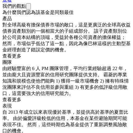
我們的觀點
為什麼我們認為該基金是同類最佳
產品
對全球高級有擔保債券市場的敞口，這是更廣泛的全球高收益
債券資產類別的一個相當大的子組成部分。 該子資產類別位
於公司資本結構的頂端，受益於各種公司資產的擔保權益；
然而，市場似乎低估了這一點，因此為像巴林這樣的主動型基
金經理創造了錯誤定價的機會。
查看更多
團隊
由經驗豐富的 6 人 PM 團隊管理，平均行業經驗超過 22 年，
並由龐大且資源豐富的信用研究團隊提供支持。 霸菱的專業
知識和規模也使他們能夠 1) 獲得一級市場機會 2) 擁有特殊情
況團隊來評估不良信用並參與重組 3) 有更多的低評級信用敞
口，這需要強大的信用研究能力。
查看更多
表現
自 2013 年成立以來表現優於基準，並提供高於基準的夏普比
率。 由於偏愛評級較低的信用，本基金在某些避險期間可能
表現不佳。 然而，這些時期也為基金提供了重新調整風險敞
口的機會。