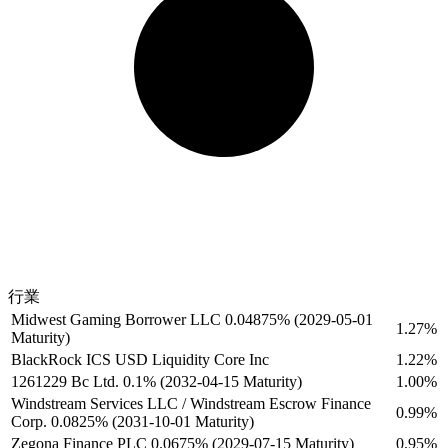
行業
Midwest Gaming Borrower LLC 0.04875% (2029-05-01
1.27%
Maturity)
BlackRock ICS USD Liquidity Core Inc
1.22%
1261229 Bc Ltd. 0.1% (2032-04-15 Maturity)
1.00%
Windstream Services LLC / Windstream Escrow Finance
0.99%
Corp. 0.0825% (2031-10-01 Maturity)
Zegona Finance PLC 0.0675% (2029-07-15 Maturity)
0.95%