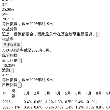
3年
25.08%
5年
20.71%
每日數據，截至2026年8月9日。
收益分派
這是一個累積基金，因此股息會在基金層級重新投資。
收益率
到期收益率
7.40%
收益率截至2026年6月。
風險指標
最大回撤
-18.35%
波動
4.27%
每日數據，截至2026年8月9日。
日曆回報
總回
年
1月
2月
3月
4月
5月
6月
7月
8月
9
報
2026
-
0.4%
0.0%
-1.2%
1.3%
0.5%
0.4%
-0.1%
-
-
2025
7.1%
0.9%
0.6%
-0.9%
0.4%
1.4%
1.2%
0.8%
0.8%
0