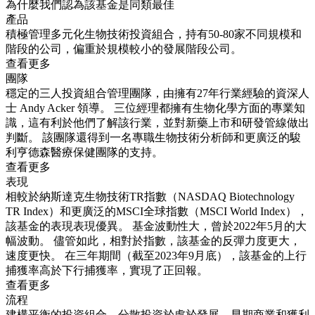
為什麼我們認為該基金是同類最佳
產品
積極管理多元化生物技術投資組合，持有50-80家不同規模和
階段的公司，偏重於規模較小的發展階段公司。
查看更多
團隊
穩定的三人投資組合管理團隊，由擁有27年行業經驗的資深人
士 Andy Acker 領導。 三位經理都擁有生物化學方面的專業知
識，這有利於他們了解該行業，並對新藥上市和研發管線做出
判斷。 該團隊還得到一名專職生物技術分析師和更廣泛的駿
利亨德森醫療保健團隊的支持。
查看更多
表現
相較於納斯達克生物技術TR指數（NASDAQ Biotechnology
TR Index）和更廣泛的MSCI全球指數（MSCI World Index），
該基金的表現表現優異。 基金波動性大，曾於2022年5月的大
幅波動。 儘管如此，相對於指數，該基金的反彈力度更大，
速度更快。 在三年期間（截至2023年9月底），該基金的上行
捕獲率高於下行捕獲率，實現了正回報。
查看更多
流程
建構平衡的投資組合，分散投資於處於發展、早期商業和獲利