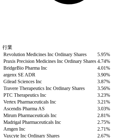
行業
Revolution Medicines Inc Ordinary Shares
5.95%
Praxis Precision Medicines Inc Ordinary Shares
4.74%
BridgeBio Pharma Inc
4.01%
argenx SE ADR
3.90%
Gilead Sciences Inc
3.87%
Travere Therapeutics Inc Ordinary Shares
3.56%
PTC Therapeutics Inc
3.23%
Vertex Pharmaceuticals Inc
3.21%
Ascendis Pharma AS
3.03%
Mirum Pharmaceuticals Inc
2.81%
Madrigal Pharmaceuticals Inc
2.75%
Amgen Inc
2.71%
Vaxcyte Inc Ordinary Shares
2.67%