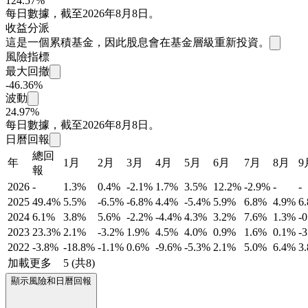
124.57%
每日數據，截至2026年8月8日。
收益分派
這是一個累積基金，因此股息會在基金層級重新投資。
風險指標
最大回撤
-46.36%
波動
24.97%
每日數據，截至2026年8月8日。
日曆回報
總回
年
1月
2月
3月
4月
5月
6月
7月
8月
9
報
2026
-
1.3%
0.4%
-2.1%
1.7%
3.5%
12.2%
-2.9%
-
-
2025
49.4%
5.5%
-6.5%
-6.8%
4.4%
-5.4%
5.9%
6.8%
4.9%
6
2024
6.1%
3.8%
5.6%
-2.2%
-4.4%
4.3%
3.2%
7.6%
1.3%
-
2023
23.3%
2.1%
-3.2%
1.9%
4.5%
4.0%
0.9%
1.6%
0.1%
-
2022
-3.8%
-18.8%
-1.1%
0.6%
-9.6%
-5.3%
2.1%
5.0%
6.4%
3
加載更多
5 (共8)
顯示風險和日曆回報