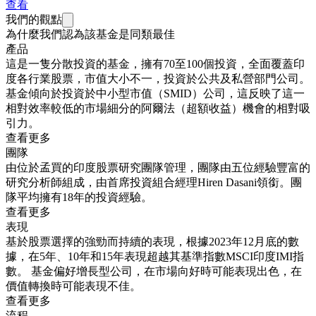
查看
我們的觀點
為什麼我們認為該基金是同類最佳
產品
這是一隻分散投資的基金，擁有70至100個投資，全面覆蓋印
度各行業股票，市值大小不一，投資於公共及私營部門公司。
基金傾向於投資於中小型市值（SMID）公司，這反映了這一
相對效率較低的市場細分的阿爾法（超額收益）機會的相對吸
引力。
查看更多
團隊
由位於孟買的印度股票研究團隊管理，團隊由五位經驗豐富的
研究分析師組成，由首席投資組合經理Hiren Dasani領銜。團
隊平均擁有18年的投資經驗。
查看更多
表現
基於股票選擇的強勁而持續的表現，根據2023年12月底的數
據，在5年、10年和15年表現超越其基準指數MSCI印度IMI指
數。 基金偏好增長型公司，在市場向好時可能表現出色，在
價值轉換時可能表現不佳。
查看更多
流程