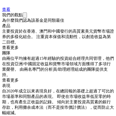
查看
我們的觀點
為什麼我們認為該基金是同類最佳
產品
主要投資於在香港、澳門和中國發行的高質素美元貨幣市場證
券的多樣化組合。 注重資本保值和流動性，以創造收益為第
二目標。
查看更多
團隊
由兩位平均擁有超過15年經驗的投資組合經理共同管理，他們
在投資亞洲/中國固定收益和貨幣市場領域方面獲得了多項行
業榮譽。 由兩名專門的分析員/助理經理組成的團隊提供支
持。
查看更多
表現
自2020年成立以來表現良好，在總回報的基礎上超過了可比的
市場基準和同類產品的表現。 即使在市場收益率低至零的時
期，也有產生正收益的記錄。 傾向於主要投資高質素的銀行
存款，利用攤余成本法（而不是按市價計價法），從而防止大
幅縮減。