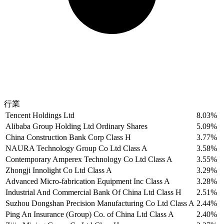
行業
Tencent Holdings Ltd
8.03%
Alibaba Group Holding Ltd Ordinary Shares
5.09%
China Construction Bank Corp Class H
3.77%
NAURA Technology Group Co Ltd Class A
3.58%
Contemporary Amperex Technology Co Ltd Class A
3.55%
Zhongji Innolight Co Ltd Class A
3.29%
Advanced Micro-fabrication Equipment Inc Class A
3.28%
Industrial And Commercial Bank Of China Ltd Class H
2.51%
Suzhou Dongshan Precision Manufacturing Co Ltd Class A
2.44%
Ping An Insurance (Group) Co. of China Ltd Class A
2.40%