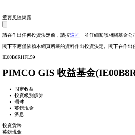
重要風險揭露
請在作出任何投資決定前，請按
這裡
，並仔細閱讀相關基金公
閣下不應僅依賴本網頁所載的資料作出投資決定。閣下在作出
IE00B8RHFL59
PIMCO GIS 收益基金
(
IE00B8
固定收益
投資級別債券
環球
英鎊現金
派息
投資貨幣
英鎊現金