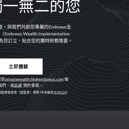
獨一無二的您
。與我們共創您專屬的Endowus全
owus Wealth Implementation
，度身為您訂立，貼合您的獨特財務需要。
立即體驗
郵至
privatewealth.hk@endowus.com
聯
我們，或
此處
預約會面。
監察委員會（證監會）規管 (中央編號
BQR225
)