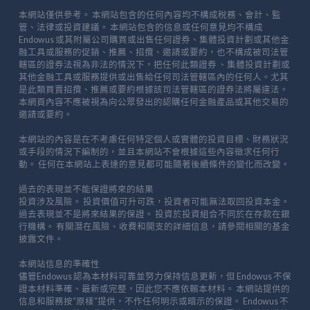
本網站僅供參考。 本網站包含的任何內容均不構成稅務、會計、監
管、法律或投資建議。 本網站包含的信息或任何意見均不構成
Endowus 或其附屬公司購買或出售任何證券、集體投資計劃或其他金
融工具或服務的促銷、推薦、招攬、邀請或要約，也不構成被司法管
轄區的證券法視為非法的情況下，把任何此類證券 、集體投資計劃或
其他金融工具或服務提供或出售給任何司法管轄區內的任何人。尤其
是此類買賣招攬、推薦或要約根據該司法管轄區的證券法將屬違法。
本網頁內容不應被視為向公眾發出的認購任何金融產品或其他交易的
邀請或要約。
本網站的內容是在不考慮任何特定個人或實體的投資目標、財務狀況
或手段的情況下編制的，並且本網站不會根據這些內容徵求任何行
動。 任何在本網站上表達的意見都可能隨著後續條件的變化而改變。
過去的表現並不能保證將來的結果
投資涉及風險。 投資價值可升可跌，投資者可能無法取回投資本金。
過去表現並不是將來結果的保證。 投資於投資組合不同於在存款在銀
行機構。 有關潛在風險、收費和開支的詳細信息，請參閱相關的基金
披露文件。
本網站信息的準確性
儘管Endowus 認為本材料可靠並努力保持信息更新，但 Endowus 不保
證本材料準確、最新或完整，因此您不應依賴本材料。 本網站提供的
信息和服務按“原樣”提供，不作任何明示或暗示的保證。 Endowus 不