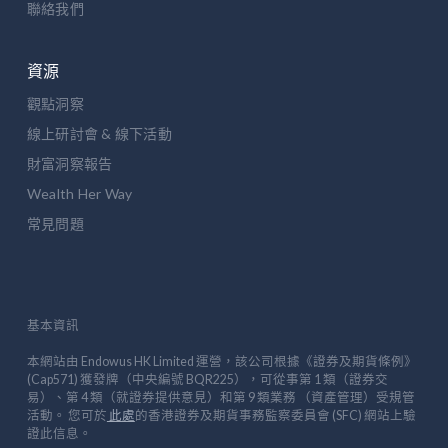
聯絡我們
資源
觀點洞察
線上研討會 & 線下活動
財富洞察報告
Wealth Her Way
常見問題
基本資訊
本網站由 Endowus HK Limited 運營，該公司根據《證券及期貨條例》
(Cap571) 獲發牌（中央編號 BQR225），可從事第 1 類（證券交
易）、第 4 類（就證券提供意見）和第 9 類業務 （資產管理）受規管
活動。 您可於
此處
的香港證券及期貨事務監察委員會 (SFC) 網站上驗
證此信息。