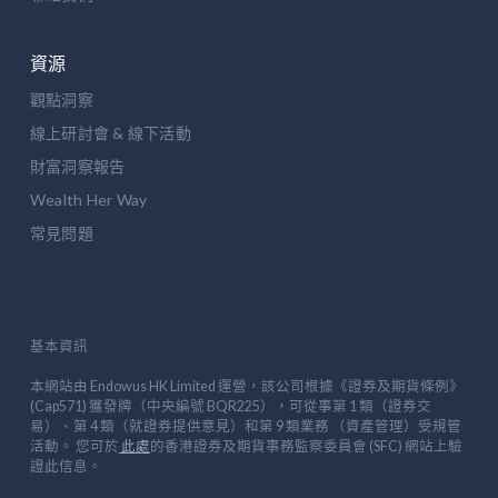
資源
觀點洞察
線上研討會 & 線下活動
財富洞察報告
Wealth Her Way
常見問題
基本資訊
本網站由 Endowus HK Limited 運營，該公司根據《證券及期貨條例》
(Cap571) 獲發牌（中央編號 BQR225），可從事第 1 類（證券交
易）、第 4 類（就證券提供意見）和第 9 類業務 （資產管理）受規管
活動。 您可於
此處
的香港證券及期貨事務監察委員會 (SFC) 網站上驗
證此信息。