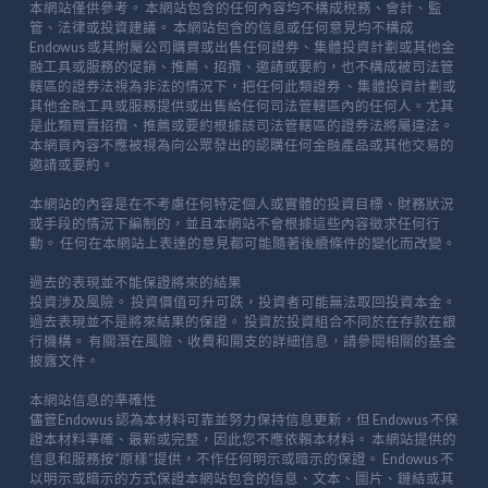
本網站僅供參考。 本網站包含的任何內容均不構成稅務、會計、監
管、法律或投資建議。 本網站包含的信息或任何意見均不構成
Endowus 或其附屬公司購買或出售任何證券、集體投資計劃或其他金
融工具或服務的促銷、推薦、招攬、邀請或要約，也不構成被司法管
轄區的證券法視為非法的情況下，把任何此類證券 、集體投資計劃或
其他金融工具或服務提供或出售給任何司法管轄區內的任何人。尤其
是此類買賣招攬、推薦或要約根據該司法管轄區的證券法將屬違法。
本網頁內容不應被視為向公眾發出的認購任何金融產品或其他交易的
邀請或要約。
本網站的內容是在不考慮任何特定個人或實體的投資目標、財務狀況
或手段的情況下編制的，並且本網站不會根據這些內容徵求任何行
動。 任何在本網站上表達的意見都可能隨著後續條件的變化而改變。
過去的表現並不能保證將來的結果
投資涉及風險。 投資價值可升可跌，投資者可能無法取回投資本金。
過去表現並不是將來結果的保證。 投資於投資組合不同於在存款在銀
行機構。 有關潛在風險、收費和開支的詳細信息，請參閱相關的基金
披露文件。
本網站信息的準確性
儘管Endowus 認為本材料可靠並努力保持信息更新，但 Endowus 不保
證本材料準確、最新或完整，因此您不應依賴本材料。 本網站提供的
信息和服務按“原樣”提供，不作任何明示或暗示的保證。 Endowus 不
以明示或暗示的方式保證本網站包含的信息、文本、圖片、鏈結或其