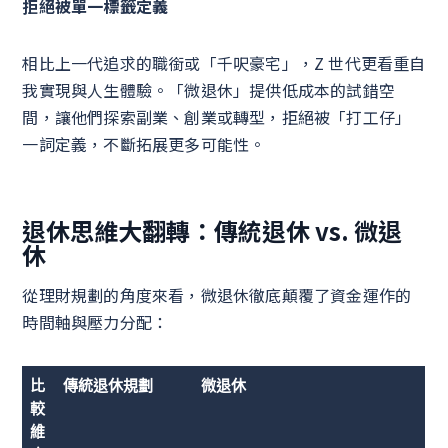
拒絕被單一標籤定義
相比上一代追求的職銜或「千呎豪宅」，Z 世代更看重自
我實現與人生體驗。「微退休」提供低成本的試錯空
間，讓他們探索副業、創業或轉型，拒絕被「打工仔」
一詞定義，不斷拓展更多可能性。
退休思維大翻轉：傳統退休 vs. 微退
休
從理財規劃的角度來看，微退休徹底顛覆了資金運作的
時間軸與壓力分配：
比
傳統退休規劃
微退休
較
維