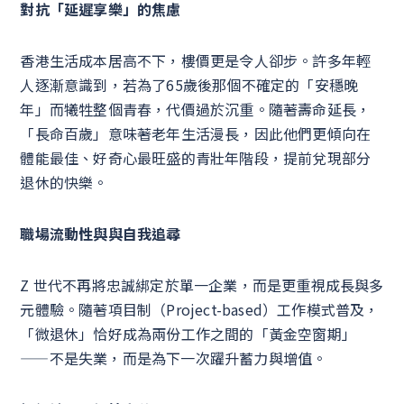
對抗「延遲享樂」的焦慮
香港生活成本居高不下，樓價更是令人卻步。許多年輕
人逐漸意識到，若為了65歲後那個不確定的「安穩晚
年」而犧牲整個青春，代價過於沉重。隨著壽命延長，
「長命百歲」意味著老年生活漫長，因此他們更傾向在
體能最佳、好奇心最旺盛的青壯年階段，提前兌現部分
退休的快樂。
職場流動性與與自我追尋
Z 世代不再將忠誠綁定於單一企業，而是更重視成長與多
元體驗。隨著項目制（Project-based）工作模式普及，
「微退休」恰好成為兩份工作之間的「黃金空窗期」
——不是失業，而是為下一次躍升蓄力與增值。