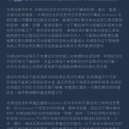
本網站僅供參考. 本網站包含的任何內容均不構成稅務、會計、監管、
法律或投資建議。 本網站包含的信息或任何意見均不構成 Endowus 或
其附屬公司購買或出售任何證券、集體投資計劃或其他金融工具或服務
的促銷、推薦、招攬、邀請或要約，也不構成被司法管轄區的證券法視
為非法的情況下，把任何此類證券 、集體投資計劃或其他金融工具或
服務提供或出售給任何司法管轄區內的任何人。尤其是此類買賣招攬、
推薦或要約根據該司法管轄區的證券法將屬違法.本網頁內容不應被視
為向公眾發出的認購任何金融產品或其他交易的邀請或要約.
本網站的內容是在不考慮任何特定個人或實體的投資目標、財務狀況或
手段的情況下編制的，並且本網站不會根據這些內容徵求任何行動。
任何在本網站上表達的意見都可能隨著後續條件的變化而改變.
過去的表現並不能保證將來的結果投資涉及風險. 投資價值可升可跌，
投資者可能無法取回投資本金. 過去表現並不是將來結果的保證. 投資於
投資組合不同於在存款在銀行機構. 有關潛在風險、收費和開支的詳細
信息，請參閱相關的基金披露文件.
本網站信息的準確性儘管Endowus 認為本材料可靠並努力保持信息更
新，但 Endowus 不保證本材料準確、最新或完整，因此您不應依賴本
材料. 本網站提供的信息和服務按“原樣”提供，不作任何明示或暗示
的保證. Endowus 不以明示或暗示的方式保證本網站包含的信息、文
本、圖片、鏈結或其他項目的準確性或完整性，也不保證本網站包含的
功能不會中斷或沒有錯誤、缺陷會得到糾正,或者該網站將沒有病毒或