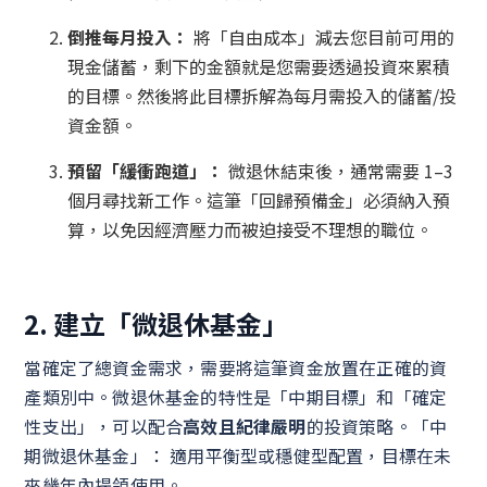
倒推每月投入：
將「自由成本」減去您目前可用的
現金儲蓄，剩下的金額就是您需要透過投資來累積
的目標。然後將此目標拆解為每月需投入的儲蓄/投
資金額。
預留「緩衝跑道」：
微退休結束後，通常需要 1–3
個月尋找新工作。這筆「回歸預備金」必須納入預
算，以免因經濟壓力而被迫接受不理想的職位。
2. 建立「微退休基金」
當確定了總資金需求，需要將這筆資金放置在正確的資
產類別中。微退休基金的特性是「中期目標」和「確定
性支出」，可以配合
高效且紀律嚴明
的投資策略。「中
期微退休基金」： 適用平衡型或穩健型配置，目標在未
來幾年內提領使用。