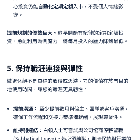
心投資仍能
自動化定期定額
入市，不受個人情緒影
響。
提前規劃的優勢巨大。
愈早開始有紀律的定期定額投
資，愈能利用時間魔力，將每月投入的壓力降到最低。
5. 保持職涯連接與彈性
微退休絕不是單純的放縱或逃避。它的價值在於有目的
地使用時間，讓您的職涯更具韌性。
提前溝通：
至少提前數月與僱主、團隊或客戶溝通，
確保工作流程和交接方案準備就緒，展現專業性。
維持弱連結
：白領人士可嘗試與公司協商停薪留職
(Sabbatical Leave)。若必須離職，則應保持與行業的