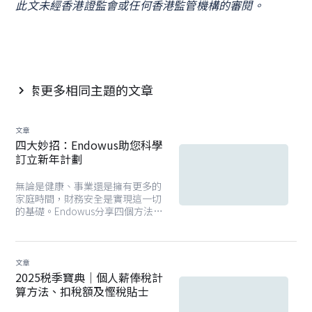
此文未經香港證監會或任何香港監管機構的審閱。
探索更多相同主題的文章

文章
四大妙招：Endowus助您科學
訂立新年計劃
無論是健康、事業還是擁有更多的
家庭時間，財務安全是實現這一切
的基礎。Endowus分享四個方法，
在訂立目標後可以堅持完成計劃。
文章
2025税季寶典｜個人薪俸稅計
算方法、扣稅額及慳稅貼士