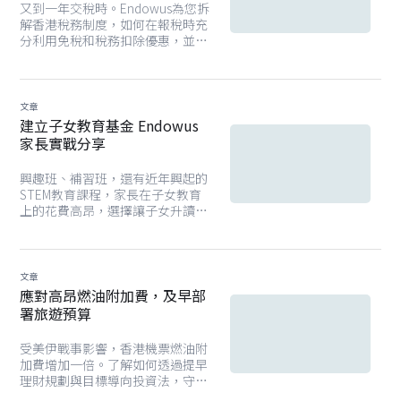
又到一年交稅時。Endowus為您拆
解香港稅務制度，如何在報稅時充
分利用免稅和稅務扣除優惠，並透
過提前財務規劃減輕明年稅務負
擔。
文章
建立子女教育基金 Endowus
家長實戰分享
興趣班、補習班，還有近年興起的
STEM教育課程，家長在子女教育
上的花費高昂，選擇讓子女升讀國
際學校和私立學校又是更大的花
費。本文解碼如何應付教育支出，
助子女建立儲蓄的習慣和理財能
力。
文章
應對高昂燃油附加費，及早部
署旅遊預算
受美伊戰事影響，香港機票燃油附
加費增加一倍。了解如何透過提早
理財規劃與目標導向投資法，守住
您的旅遊預算，抵銷旅遊成本上漲