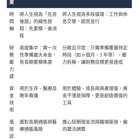
度
時
將人生視為「先苦
將人生視為多段循環：工作與休
間
後甜」的線性旅
息交替，甜苦並行
軸
程：先累積，後消
耗
財
高度集中：需一次
分散且可控：只需準備覆蓋特定
務
性準備龐大本金，
時段（如 6 個月、1 年等），壓
壓
有長期累積焦慮
力拆解，讓財務目標更易達成
力
感
資
用於生存、醫療及
用於體驗、成長與資產增值，資
金
晚年看護
金不僅是保障，更是創造價值的
效
工具
用
風
面對長期通脹與醫
擔心短期現金流與職場銜接，偏
險
療通脹風險
向靈活調整
認