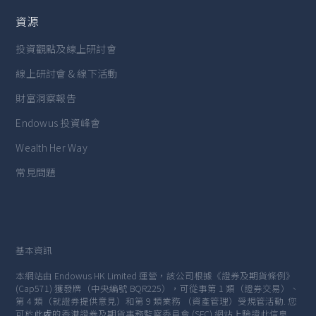
資源
投資觀點及線上研討會
線上研討會 & 線下活動
財富洞察報告
Endowus 投資峰會
Wealth Her Way
常見問題
基本資訊
本網站由 Endowus HK Limited 運營，該公司根據《證券及期貨條例》
(Cap571) 獲發牌（中央編號 BQR225），可從事第 1 類（證券交易）、
第 4 類（就證券提供意見）和第 9 類業務 （資產管理）受規管活動. 您
可於
此處
的香港證券及期貨事務監察委員會 (SFC) 網站上驗證此信息.