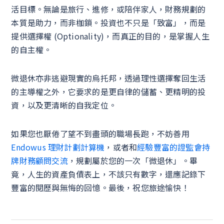
活目標。無論是旅行、進修，或陪伴家人，財務規劃的
本質是助力，而非枷鎖。投資也不只是「致富」，而是
提供選擇權 (Optionality)，而真正的目的，是掌握人生
的自主權。
微退休亦非逃避現實的烏托邦，透過理性選擇奪回生活
的主導權之外，它要求的是更自律的儲蓄、更精明的投
資，以及更清晰的自我定位。
如果您也厭倦了望不到盡頭的職場長跑，不妨善用
Endowus 理財計劃計算機
，或者和
經驗豐富的證監會持
牌財務顧問交流
，規劃屬於您的一次「微退休」。畢
竟，人生的資產負債表上，不該只有數字，還應記錄下
豐富的閱歷與無悔的回憶。最後，祝您旅途愉快！