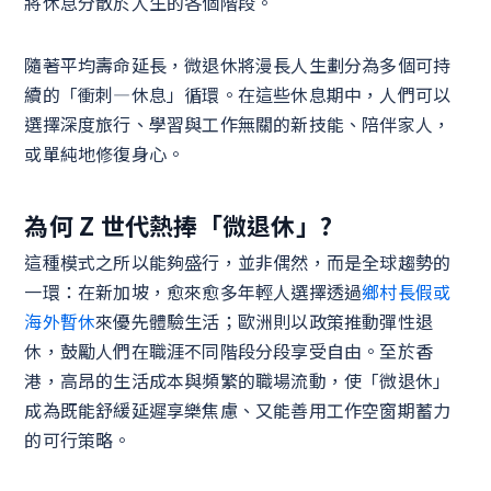
將休息分散於人生的各個階段。
隨著平均壽命延長，微退休將漫長人生劃分為多個可持
續的「衝刺—休息」循環。在這些休息期中，人們可以
選擇深度旅行、學習與工作無關的新技能、陪伴家人，
或單純地修復身心。
為何 Z 世代熱捧「微退休」?
這種模式之所以能夠盛行，並非偶然，而是全球趨勢的
一環：在新加坡，愈來愈多年輕人選擇透過
鄉村長假或
海外暫休
來優先體驗生活；歐洲則以政策推動彈性退
休，鼓勵人們在職涯不同階段分段享受自由。至於香
港，高昂的生活成本與頻繁的職場流動，使「微退休」
成為既能舒緩延遲享樂焦慮、又能善用工作空窗期蓄力
的可行策略。