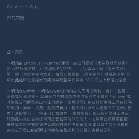
Wealth Her Way
常見問題
基本資訊
本網站由 Endowus HK Limited 運營，該公司根據《證券及期貨條例》
(Cap571) 獲發牌（中央編號 BQR225），可從事第 1 類（證券交易）、
第 4 類（就證券提供意見）和第 9 類業務 （資產管理）受規管活動. 您
可於
此處
的香港證券及期貨事務監察委員會 (SFC) 網站上驗證此信息.
本網站僅供參考. 本網站包含的任何內容均不構成稅務、會計、監管、
法律或投資建議。 本網站包含的信息或任何意見均不構成 Endowus 或
其附屬公司購買或出售任何證券、集體投資計劃或其他金融工具或服務
的促銷、推薦、招攬、邀請或要約，也不構成被司法管轄區的證券法視
為非法的情況下，把任何此類證券 、集體投資計劃或其他金融工具或
服務提供或出售給任何司法管轄區內的任何人。尤其是此類買賣招攬、
推薦或要約根據該司法管轄區的證券法將屬違法.本網頁內容不應被視
為向公眾發出的認購任何金融產品或其他交易的邀請或要約.