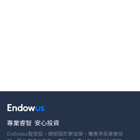
.
文章
投資方案
Endowus智安投如何在波動市況下管理您的
投資組合
投資市場風雲變幻，千變萬化，作為投資者，如何能夠更好地規避風險，獲
得穩健收益？了解關於endowus智安投如何管理投資組合的更多資訊，讓您
安心投資。
2023年10月19日
專業睿智 安心投資
Endowus智安投，總部設於新加坡，獲衆多投資者信