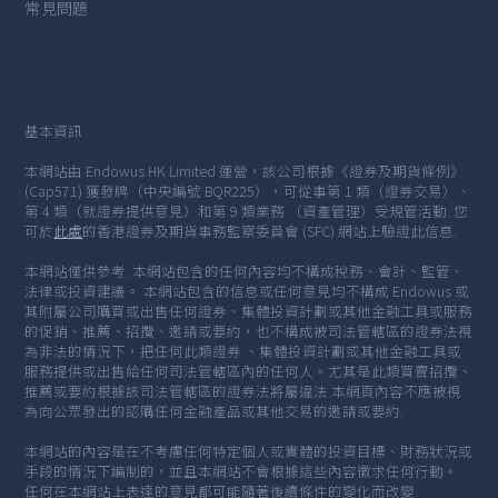
常見問題
基本資訊
本網站由 Endowus HK Limited 運營，該公司根據《證券及期貨條例》
(Cap571) 獲發牌（中央編號 BQR225），可從事第 1 類（證券交易）、
第 4 類（就證券提供意見）和第 9 類業務 （資產管理）受規管活動. 您
可於
此處
的香港證券及期貨事務監察委員會 (SFC) 網站上驗證此信息.
本網站僅供參考. 本網站包含的任何內容均不構成稅務、會計、監管、
法律或投資建議。 本網站包含的信息或任何意見均不構成 Endowus 或
其附屬公司購買或出售任何證券、集體投資計劃或其他金融工具或服務
的促銷、推薦、招攬、邀請或要約，也不構成被司法管轄區的證券法視
為非法的情況下，把任何此類證券 、集體投資計劃或其他金融工具或
服務提供或出售給任何司法管轄區內的任何人。尤其是此類買賣招攬、
推薦或要約根據該司法管轄區的證券法將屬違法.本網頁內容不應被視
為向公眾發出的認購任何金融產品或其他交易的邀請或要約.
本網站的內容是在不考慮任何特定個人或實體的投資目標、財務狀況或
手段的情況下編制的，並且本網站不會根據這些內容徵求任何行動。
任何在本網站上表達的意見都可能隨著後續條件的變化而改變.