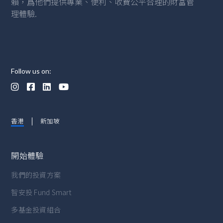
賴，爲他們提供專業、便利、收費公平合理的財富管
理體驗.
Follow us on:




香港
新加坡
開始體驗
我們的投資方案
智安投 Fund Smart
多基金投資組合