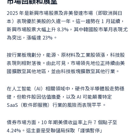
市場回顧和展望
2025 年是新興市場股票及非美發達市場（即歐洲與日
本）表現優於美股的久違一年。這一趨勢在 1 月延續，
新興市場股票大幅上升 8.3%，其中韓國股市單月表現尤
為突出，漲幅達 23%。
按行業板塊劃分，能源、原材料及工業股領漲，科技股
表現則相對落後。由此可見，市場領先地位正持續由美
國擴散至其他地區，並由科技板塊擴散至其他行業。
在人工智能（AI）相關領域中，硬件及半導體股走勢穩
健，但軟件股因估值擔憂，以及 AI 可能顛覆特定
SaaS（軟件即服務）行業的風險而表現平平。
債券市場方面，10 年期美債收益率上升 7 個點子至
4.24%。這主要是受聯儲局採取「謹慎暫停」