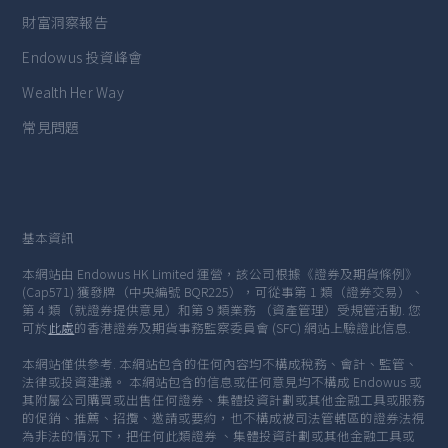
財富洞察報告
Endowus 投資峰會
Wealth Her Way
常見問題
基本資訊
本網站由 Endowus HK Limited 運營，該公司根據《證券及期貨條例》
(Cap571) 獲發牌（中央編號 BQR225），可從事第 1 類（證券交易）、
第 4 類（就證券提供意見）和第 9 類業務 （資產管理）受規管活動. 您
可於
此處
的香港證券及期貨事務監察委員會 (SFC) 網站上驗證此信息.
本網站僅供參考. 本網站包含的任何內容均不構成稅務、會計、監管、
法律或投資建議。 本網站包含的信息或任何意見均不構成 Endowus 或
其附屬公司購買或出售任何證券、集體投資計劃或其他金融工具或服務
的促銷、推薦、招攬、邀請或要約，也不構成被司法管轄區的證券法視
為非法的情況下，把任何此類證券 、集體投資計劃或其他金融工具或