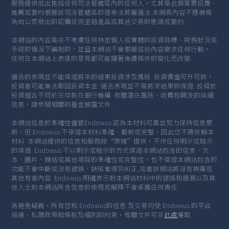
服務提供或出售給任何司法管轄區內的任何人。尤其是此類買賣招攬、
推薦或要約根據該司法管轄區的證券法將屬違法.本網頁內容不應被視
為向公眾發出的認購任何金融產品或其他交易的邀請或要約.
本網站的內容是在不考慮任何特定個人或實體的投資目標、財務狀況或
手段的情況下編制的，並且本網站不會根據這些內容徵求任何行動。
任何在本網站上表達的意見都可能隨著後續條件的變化而改變.
過去的表現並不能保證將來的結果投資涉及風險. 投資價值可升可跌，
投資者可能無法取回投資本金. 過去表現並不是將來結果的保證. 投資於
投資組合不同於在存款在銀行機構. 有關潛在風險、收費和開支的詳細
信息，請參閱相關的基金披露文件.
本網站信息的準確性儘管Endowus 認為本材料可靠並努力保持信息更
新，但 Endowus 不保證本材料準確、最新或完整，因此您不應依賴本
材料. 本網站提供的信息和服務按“原樣”提供，不作任何明示或暗示
的保證. Endowus 不以明示或暗示的方式保證本網站包含的信息、文
本、圖片、鏈結或其他項目的準確性或完整性，也不保證本網站包含的
功能不會中斷或沒有錯誤、缺陷會得到糾正,或者該網站將沒有病毒或
其他有害內容. Endowus 明確表示對本網站材料中的錯誤和遺漏以及其
他人士對本網站所含信息的使用或解釋不會承擔任何責任.
為避免疑義，所有您和 Endowus的信息 及交易均受 Endowus 的平台
協議、私隱政策和條款及細則的約束，有關文件可在
此處
獲取.