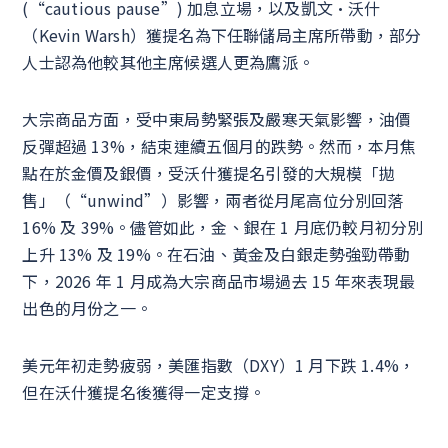
(“cautious pause”) 加息立場，以及凱文·沃什
（Kevin Warsh）獲提名為下任聯儲局主席所帶動，部分
人士認為他較其他主席候選人更為鷹派。
大宗商品方面，受中東局勢緊張及嚴寒天氣影響，油價
反彈超過 13%，結束連續五個月的跌勢。然而，本月焦
點在於金價及銀價，受沃什獲提名引發的大規模「拋
售」（“unwind”）影響，兩者從月尾高位分別回落
16% 及 39%。儘管如此，金、銀在 1 月底仍較月初分別
上升 13% 及 19%。在石油、黃金及白銀走勢強勁帶動
下，2026 年 1 月成為大宗商品市場過去 15 年來表現最
出色的月份之一。
美元年初走勢疲弱，美匯指數（DXY）1 月下跌 1.4%，
但在沃什獲提名後獲得一定支撐。