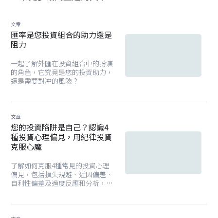
文章
匯率是您投資組合的助力還是
阻力
一起了解外匯在投資組合中的扮演
的角色，它究竟是您的投資助力，
還是需要對冲的風險？
文章
您的投資陷阱是自己？認識4
種投資心理偏見，用紀律投資
克服心魔
了解如何克服4種常見的投資心理
偏見，包括損失規避、近因偏差、
自利性偏差及過度反應和分析，學
習透過紀律投資建立長期有效的投
資組合。