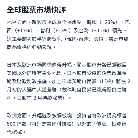
全球股票市場快評
地區方面，新興市場成為全場焦點，韓國（+23%）、巴
西（+17%）、智利（+13%）及台灣（+11%）領先。
這主要歸功於半導體板塊（韓國/台灣）及拉丁美洲市場
商品價格的強勁表現。
日本及歐洲市場同樣錄得升幅，顯示股市升勢已擴散至
美國以外的所有主要地區。日本股市受惠於企業改革預
期及財政刺激措施，加上市場預期自民黨（LDP）將在 2
月初的大選中大獲全勝（截稿時自民黨已贏得壓倒性勝
利，日股在 2 月持續強勢）。
歐洲方面，升幅遍及多個板塊。投資者將歐洲視為標普
500 指數（特別是美國科技股）以外的「價值」投資替
代選擇。