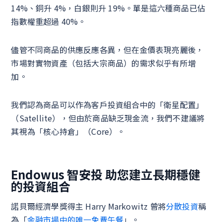
14%、銅升 4%，白銀則升 19%。單是這六種商品已佔
指數權重超過 40%。
儘管不同商品的供應反應各異，但在金價表現亮麗後，
市場對實物資產（包括大宗商品）的需求似乎有所增
加。
我們認為商品可以作為客戶投資組合中的「衛星配置」
（Satellite），但由於商品缺乏現金流，我們不建議將
其視為「核心持倉」（Core）。
Endowus 智安投 助您建立長期穩健
的投資組合
諾貝爾經濟學獎得主 Harry Markowitz 曾將
分散投資
稱
為「
金融市場中的唯一免費午餐
」。