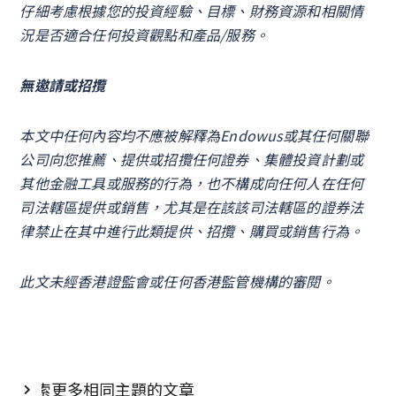
仔細考慮根據您的投資經驗、目標、財務資源和相關情
況是否適合任何投資觀點和產品/服務。
無邀請或招攬
本文中任何內容均不應被解釋為Endowus或其任何關聯
公司向您推薦、提供或招攬任何證券、集體投資計劃或
其他金融工具或服務的行為，也不構成向任何人在任何
司法轄區提供或銷售，尤其是在該該司法轄區的證券法
律禁止在其中進行此類提供、招攬、購買或銷售行為。
此文未經香港證監會或任何香港監管機構的審閱。
探索更多相同主題的文章
