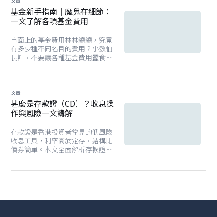
文章
基金新手指南｜魔鬼在細節：
一文了解各項基金費用
市面上的基金費用林林總總，究竟
有多少種不同名目的費用？小數怕
長計，不要讓各種基金費用蠶食你
應得的收益。
文章
甚麼是存款證（CD）？收息操
作與風險一文講解
存款證是香港投資者常見的低風險
收息工具，利率高於定存，結構比
債券簡單。本文全面解析存款證的
定義、風險與利率影響因素，並分
享投資存款證的實用策略。