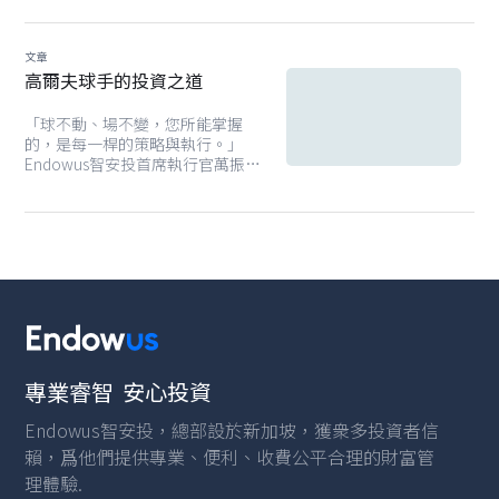
所需財富，打好基礎，繼而活出自
己所想的人生。
文章
高爾夫球手的投資之道
「球不動、場不變，您所能掌握
的，是每一桿的策略與執行。」
Endowus智安投首席執行官萬振邦
Gregory 反思自身經驗，分享兩者
之間的微妙連結：環境不變，規則
清晰，真正左右結果的，是個人的
判斷、策略與執行力。
專業睿智 安心投資
Endowus智安投，總部設於新加坡，獲衆多投資者信
賴，爲他們提供專業、便利、收費公平合理的財富管
理體驗.