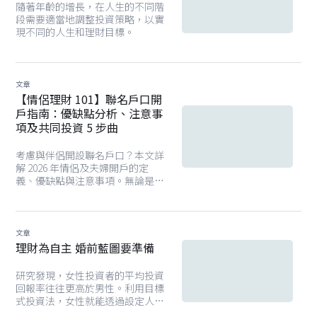
隨著年齡的增長，在人生的不同階
段需要適當地調整投資策略，以實
現不同的人生和理財目標。
文章
【情侶理財 101】聯名戶口開
戶指南：優缺點分析、注意事
項及共同投資 5 步曲
考慮與伴侶開設聯名戶口？本文詳
解 2026 年情侶及夫婦開戶的定
義、優缺點與注意事項。無論是共
同儲蓄、支付開支，或透過
Endowus 進行聯名投資，立即了
解如何為雙方未來打下穩健基礎！
文章
理財為自主 婚前藍圖要準備
研究發現，女性投資者的平均投資
回報率往往更高於男性。利用目標
式投資法，女性就能透過設定人生
目標而定下相應的財務目標，累積