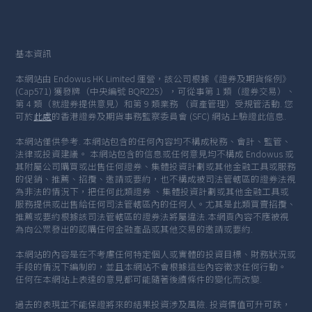
基本資訊
本網站由 Endowus HK Limited 運營，該公司根據《證券及期貨條例》
(Cap571) 獲發牌（中央編號 BQR225），可從事第 1 類（證券交易）、
第 4 類（就證券提供意見）和第 9 類業務 （資產管理）受規管活動. 您
可於
此處
的香港證券及期貨事務監察委員會 (SFC) 網站上驗證此信息.
本網站僅供參考. 本網站包含的任何內容均不構成稅務、會計、監管、
法律或投資建議。 本網站包含的信息或任何意見均不構成 Endowus 或
其附屬公司購買或出售任何證券、集體投資計劃或其他金融工具或服務
的促銷、推薦、招攬、邀請或要約，也不構成被司法管轄區的證券法視
為非法的情況下，把任何此類證券 、集體投資計劃或其他金融工具或
服務提供或出售給任何司法管轄區內的任何人。尤其是此類買賣招攬、
推薦或要約根據該司法管轄區的證券法將屬違法.本網頁內容不應被視
為向公眾發出的認購任何金融產品或其他交易的邀請或要約.
本網站的內容是在不考慮任何特定個人或實體的投資目標、財務狀況或
手段的情況下編制的，並且本網站不會根據這些內容徵求任何行動。
任何在本網站上表達的意見都可能隨著後續條件的變化而改變.
過去的表現並不能保證將來的結果投資涉及風險. 投資價值可升可跌，