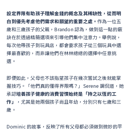
設定界限有助孩子理解金錢的概念及其稀缺性，從而明
白到優先考慮他們需求和願望的重要之處。
作為一位五
歲和三歲孩子的父親，Brandon 認為，做到這一點的竅
訣在於透過精簡選項來引導他們集中注意力。舉例說，
每次他帶孩子到玩具店，都會要求孩子從三個玩具中選
擇最喜歡的，而非讓他們在林林總總的選擇中任意挑
選。
即便如此，父母也不該指望孩子在幾次嘗試之後就能掌
握技巧。「他們真的懂得界限嗎？」Serene 調侃道，她
承認
培養孩子健康的消費習慣始終是「持之以恆的工
作」
，尤其是她兩個孩子尚且年幼，分別只有七歲和三
歲。
Dominic 的故事，反映了所有父母都必須做到微妙的平