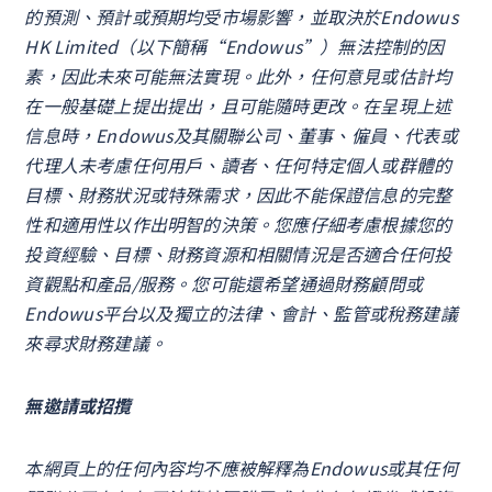
的預測、預計或預期均受市場影響，並取決於Endowus
HK Limited（以下簡稱“Endowus”）無法控制的因
素，因此未來可能無法實現。此外，任何意見或估計均
在一般基礎上提出提出，且可能隨時更改。在呈現上述
信息時，Endowus及其關聯公司、董事、僱員、代表或
代理人未考慮任何用戶、讀者、任何特定個人或群體的
目標、財務狀況或特殊需求，因此不能保證信息的完整
性和適用性以作出明智的決策。您應仔細考慮根據您的
投資經驗、目標、財務資源和相關情況是否適合任何投
資觀點和產品/服務。您可能還希望通過財務顧問或
Endowus平台以及獨立的法律、會計、監管或稅務建議
來尋求財務建議。
無邀請或招攬
本網頁上的任何內容均不應被解釋為Endowus或其任何