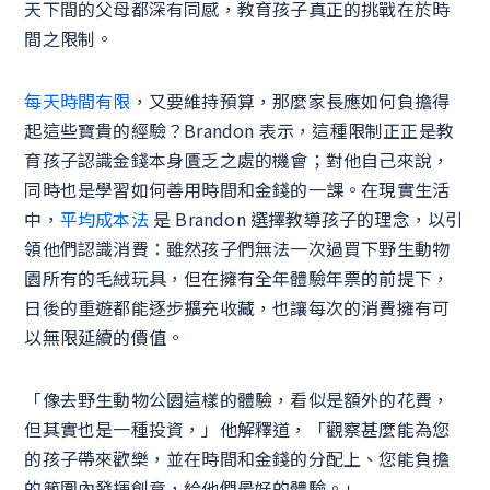
天下間的父母都深有同感，教育孩子真正的挑戰在於時
間之限制。
每天時間有限
，又要維持預算，那麼家長應如何負擔得
起這些寶貴的經驗？Brandon 表示，這種限制正正是教
育孩子認識金錢本身匱乏之處的機會；對他自己來說，
同時也是學習如何善用時間和金錢的一課。在現實生活
中，
平均成本法
是 Brandon 選擇教導孩子的理念，以引
領他們認識消費：雖然孩子們無法一次過買下野生動物
園所有的毛絨玩具，但在擁有全年體驗年票的前提下，
日後的重遊都能逐步擴充收藏，也讓每次的消費擁有可
以無限延續的價值。
「像去野生動物公園這樣的體驗，看似是額外的花費，
但其實也是一種投資，」他解釋道，「觀察甚麼能為您
的孩子帶來歡樂，並在時間和金錢的分配上、您能負擔
的範圍內發揮創意，給他們最好的體驗。」