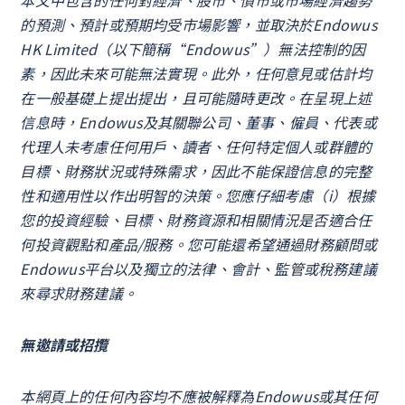
的預測、預計或預期均受市場影響，並取決於Endowus
HK Limited（以下簡稱“Endowus”）無法控制的因
素，因此未來可能無法實現。此外，任何意見或估計均
在一般基礎上提出提出，且可能隨時更改。在呈現上述
信息時，Endowus及其關聯公司、董事、僱員、代表或
代理人未考慮任何用戶、讀者、任何特定個人或群體的
目標、財務狀況或特殊需求，因此不能保證信息的完整
性和適用性以作出明智的決策。您應仔細考慮（i）根據
您的投資經驗、目標、財務資源和相關情況是否適合任
何投資觀點和產品/服務。您可能還希望通過財務顧問或
Endowus平台以及獨立的法律、會計、監管或稅務建議
來尋求財務建議。
無邀請或招攬
本網頁上的任何內容均不應被解釋為Endowus或其任何