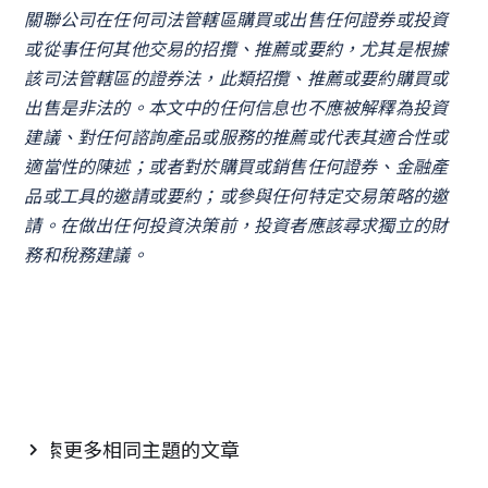
關聯公司在任何司法管轄區購買或出售任何證券或投資
或從事任何其他交易的招攬、推薦或要約，尤其是根據
該司法管轄區的證券法，此類招攬、推薦或要約購買或
出售是非法的。本文中的任何信息也不應被解釋為投資
建議、對任何諮詢產品或服務的推薦或代表其適合性或
適當性的陳述；或者對於購買或銷售任何證券、金融產
品或工具的邀請或要約；或參與任何特定交易策略的邀
請。在做出任何投資決策前，投資者應該尋求獨立的財
務和稅務建議。
探索更多相同主題的文章
