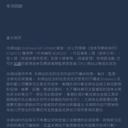
常見問題
基本資訊
本網站由 Endowus HK Limited 運營，該公司根據《證券及期貨條例》
(Cap571) 獲發牌（中央編號 BQR225），可從事第 1 類（證券交易）、
第 4 類（就證券提供意見）和第 9 類業務 （資產管理）受規管活動. 您
可於
此處
的香港證券及期貨事務監察委員會 (SFC) 網站上驗證此信息.
本網站僅供參考. 本網站包含的任何內容均不構成稅務、會計、監管、
法律或投資建議。 本網站包含的信息或任何意見均不構成 Endowus 或
其附屬公司購買或出售任何證券、集體投資計劃或其他金融工具或服務
的促銷、推薦、招攬、邀請或要約，也不構成被司法管轄區的證券法視
為非法的情況下，把任何此類證券 、集體投資計劃或其他金融工具或
服務提供或出售給任何司法管轄區內的任何人。尤其是此類買賣招攬、
推薦或要約根據該司法管轄區的證券法將屬違法.本網頁內容不應被視
為向公眾發出的認購任何金融產品或其他交易的邀請或要約.
本網站的內容是在不考慮任何特定個人或實體的投資目標、財務狀況或
手段的情況下編制的，並且本網站不會根據這些內容徵求任何行動。