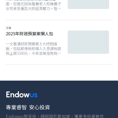
面，但是也因為贍養老人和撫養子
女而承受著巨大的經濟壓力。智安
投為X世代投資者出謀策劃，針對
不同的人生階段進行理財規劃，讓
X世代更從容地收穫豐碩的人生。
文章
2025年財政預算案懶人包
一文看清財政預算案 6 大紓困措
施，包括薪俸稅和個人入息課稅退
稅上限1500元，今年並無加免稅
額，比起上年的財政預算案的3,000
元退稅大削一半。同時本文整合二
元乘車優惠調整、公僕凍薪、籃球
博彩、印花稅大減等重點。
專業睿智 安心投資
Endowus智安投，總部設於新加坡，獲衆多投資者信