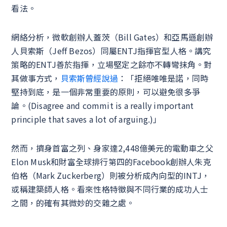
看法。
網絡分析，微軟創辦人蓋茨（Bill Gates）和亞馬遜創辦
人貝索斯（Jeff Bezos）同屬ENTJ指揮官型人格。講究
策略的ENTJ善於指揮，立場堅定之餘亦不轉彎抹角。對
其做事方式，
貝索斯曾經說過
：「拒絕唯唯是諾，同時
堅持到底，是一個非常重要的原則，可以避免很多爭
論。(Disagree and commit is a really important
principle that saves a lot of arguing.)」
然而，擠身首富之列、身家達2,448億美元的電動車之父
Elon Musk和財富全球排行第四的Facebook創辦人朱克
伯格（Mark Zuckerberg）則被分析成內向型的INTJ，
或稱建築師人格。看來性格特徵與不同行業的成功人士
之間，的確有其微妙的交雜之處。