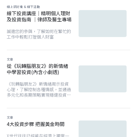
線上研討會 & 線下活動
線下投資講座｜精明個人理財
及投資指南 ｜律師及醫生專場
誠邀您的參與，了解如何在繁忙的
工作中輕鬆打理個人財富
文章
從《玩轉腦朋友2》的新情緒
中學習投資(內含小劇透)
《玩轉腦朋友2》新情緒揭示投資
心理，了解控制各種情感，並通過
多元化和長期策略實現穩健投資回
報。
文章
4大投資步驟 把握黃金時間
X世代往往已經能在經濟上獨當一