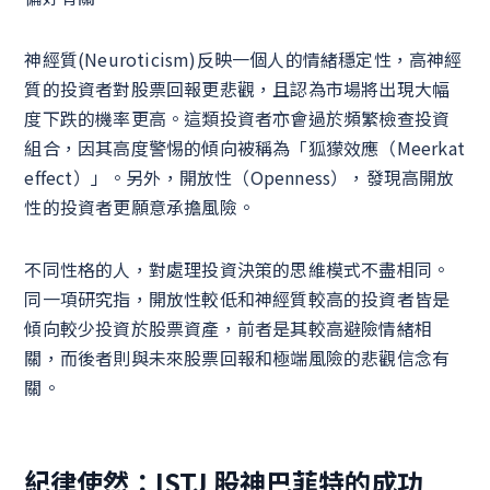
神經質(Neuroticism)反映一個人的情緒穩定性，高神經
質的投資者對股票回報更悲觀，且認為市場將出現大幅
度下跌的機率更高。這類投資者亦會過於頻繁檢查投資
組合，因其高度警惕的傾向被稱為「狐獴效應（Meerkat
effect）」。另外，開放性（Openness），發現高開放
性的投資者更願意承擔風險。
不同性格的人，對處理投資決策的思維模式不盡相同。
同一項研究指，開放性較低和神經質較高的投資者皆是
傾向較少投資於股票資產，前者是其較高避險情緒相
關，而後者則與未來股票回報和極端風險的悲觀信念有
關。
紀律使然：ISTJ 股神巴菲特的成功