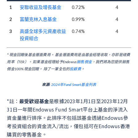
1
安聯收益及增長基金
0.72%
4
2
富蘭克林入息基金
0.99%
4
3
高盛全球多元資產收益
0.74%
4
投資組合
^現金回贈後基金層面費用。 基金層面費用是由基金經理收取，亦即是總費
用率（TER）。 如果基金經理給予Endowus
銷售佣金
，我們將為您提供銷售
佣金100%現金回贈。 除了一筆全包的
投顧費
。
來源:
2024年Fund Smart基金列表
*註：
最受歡迎基金
是根據2023年1月1日至2023年12月
31日一年間Endowus Fund Smart平台上基金的淨流入
資金量進行排序。此排序不包括該基金透過Endowus參
考投資組合的資金流入/流出，僅包括可在Endowus香港
購買的零售基金。