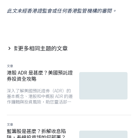
此文未經香港證監會或任何香港監管機構的審閱。
探索更多相同主題的文章

文章
港股 ADR 是甚麼？美國預託證
券投資全攻略
深入了解美國預託證券（ADR）的
基本概念、港股和中概股 ADR 的運
作邏輯與投資風險，助您靈活部署
全球資產配置策略。除了投資個別
ADR 之外，由專業基金經理管理的
中港股票基金亦是既高效及具策略
性的選擇。這類基金由具備深厚市
文章
場經驗的團隊主導，涵蓋多元板塊
藍籌股是甚麼？拆解收息陷
及優質企業，並透過嚴謹的流程進
阱，長線投資該如何部署？