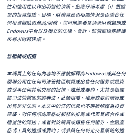
性和適用性以作出明智的決策。您應仔細考慮（i）根據
您的投資經驗、目標、財務資源和相關情況是否適合任
何投資觀點和產品/服務。您可能還希望通過財務顧問或
Endowus平台以及獨立的法律、會計、監管或稅務建議
來尋求財務建議。
無邀請或招攬
本網頁上的任何內容均不應被解釋為Endowus或其任何
關聯公司在任何司法管轄區購買或出售任何證券或投資
或從事任何其他交易的招攬、推薦或要約，尤其是根據
該司法管轄區的證券法，此類招攬、推薦或要約購買或
出售是非法的。本文中的任何信息也不應被解釋為投資
建議、對任何諮詢產品或服務的推薦或代表其適合性或
適當性的陳述；或者對於購買或銷售任何證券、金融產
品或工具的邀請或要約；或參與任何特定交易策略的邀