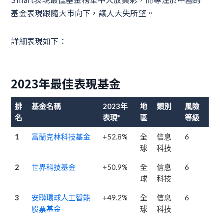
基金表現跟隨大市向下，讓人大失所望。
詳細表現如下：
2023年最佳表現基金
排
基金名稱
2023年
地
類別
風險
名
表現*
區
等級
1
富蘭克林科技基金
+52.8%
全
信息
6
球
科技
2
世界科技基金
+50.9%
全
信息
6
球
科技
3
安聯環球人工智能
+49.2%
全
信息
6
股票基金
球
科技