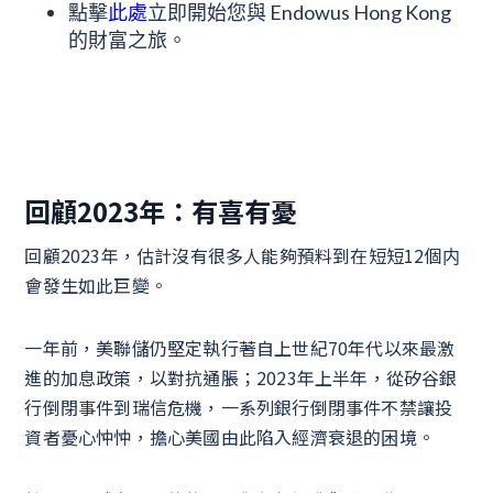
點擊
此處
立即開始您與 Endowus Hong Kong
的財富之旅。
回顧2023年：有喜有憂
回顧2023年，估計沒有很多人能夠預料到在短短12個内
會發生如此巨變。
一年前，美聯儲仍堅定執行著自上世紀70年代以來最激
進的加息政策，以對抗通脹；2023年上半年，從矽谷銀
行倒閉事件到瑞信危機，一系列銀行倒閉事件不禁讓投
資者憂心忡忡，擔心美國由此陷入經濟衰退的困境。