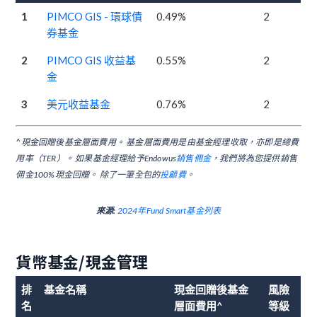
1
PIMCO GIS - 環球債
0.49%
2
券基金
2
PIMCO GIS 收益基
0.55%
2
金
3
美元收益基金
0.76%
2
^現金回贈後基金層面費用。 基金層面費用是由基金經理收取，亦即是總費
用率（TER）。 如果基金經理給予Endowus
銷售佣金
，我們將為您提供銷售
佣金100%現金回贈。 除了一筆全包的
投顧費
。
來源:
2024年Fund Smart基金列表
貨幣基金/現金管理
排
基金名稱
現金回贈後基金
風險
名
層面費用^
等級