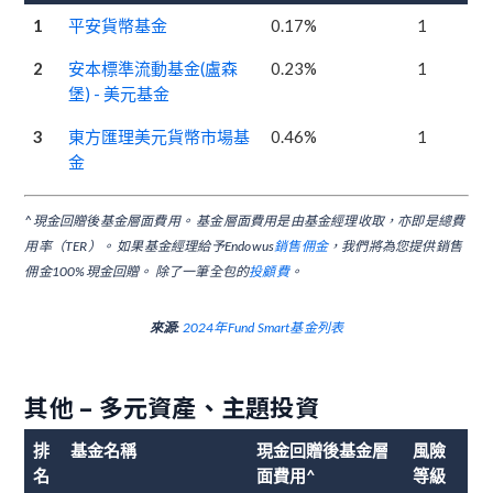
1
平安貨幣基金
0.17%
1
2
安本標準流動基金(盧森
0.23%
1
堡) - 美元基金
3
東方匯理美元貨幣市場基
0.46%
1
金
^現金回贈後基金層面費用。 基金層面費用是由基金經理收取，亦即是總費
用率（TER）。 如果基金經理給予Endowus
銷售佣金
，我們將為您提供銷售
佣金100%現金回贈。 除了一筆全包的
投顧費
。
來源:
2024年Fund Smart基金列表
其他 – 多元資產、主題投資
排
基金名稱
現金回贈後基金層
風險
名
面費用^
等級