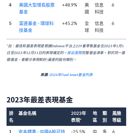
4
美國大型增長股票
+48.9%
美
信息
6
基金
國
科技
5
富達基金 - 環球科
+45.2%
全
信息
6
技基金
球
科技
*註：最佳和最差表現是根據Endowus平台上229隻零售基金在2023年1月1
日至2023年12月31日的表現確定的。
按此查閱
完整基金清單。對於同一基
礎基金，會顯示表現較好/最差的股份類別。
來源:
2024年Fund Smart基金列表
2023年最差表現基金
排
基金名稱
2023年
地
類
風險
名
表現*
區
別
等級
1
安本標準 - 中國A股可持
-25.5%
中
多
6