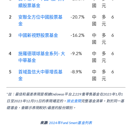
續股票基金
國
元
2
安聯全方位中國股票基
-20.7%
中
多
6
金
國
元
3
中國新視野股票基金
-16.2%
中
多
6
國
元
4
施羅德環球基金系列- 大
-9.2%
中
多
6
中華基金
國
元
5
首域盈信大中華增長基
-8.9%
中
多
6
金
國
元
*註：最佳和最差表現是根據Endowus平台上229隻零售基金在2023年1月1
日至2023年12月31日的表現確定的。
按此查閱
完整基金清單。對於同一基
礎基金，會顯示表現較好/最差的股份類別。
來源:
2024年Fund Smart基金列表