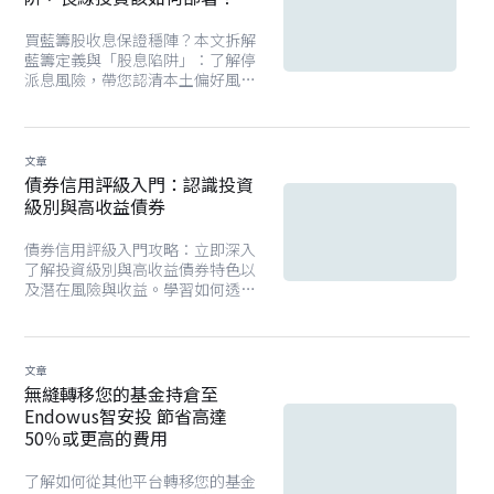
行選股與風險管理，有助於捕捉全
中國市場的長期增長潛力。
買藍籌股收息保證穩陣？本文拆解
藍籌定義與「股息陷阱」：了解停
派息風險，帶您認清本土偏好風
險，透過Endowus全球分散組合建
立真正穩健現金流。
文章
債券信用評級入門：認識投資
級別與高收益債券
債券信用評級入門攻略：立即深入
了解投資級別與高收益債券特色以
及潛在風險與收益。學習如何透過
債券基金平衡收益與風險，制定穩
健的投資策略。
文章
無縫轉移您的基金持倉至
Endowus智安投 節省高達
50％或更高的費用
了解如何從其他平台轉移您的基金