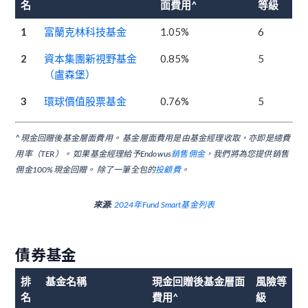
名
面費用^
等級
1
富蘭克林科技基金
1.05%
6
2
資本集團新視野基金
0.85%
5
（盧森堡）
3
環球價值股票基金
0.76%
5
^現金回贈後基金層面費用。 基金層面費用是由基金經理收取，亦即是總費
用率（TER）。 如果基金經理給予Endowus
銷售佣金
，我們將為您提供銷售
佣金100%現金回贈。 除了一筆全包的
投顧費
。
來源:
2024年Fund Smart基金列表
債券基金
排
基金名稱
現金回贈後基金層面
風險等
名
費用^
級