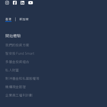




香港
新加坡
開始體驗
我們的投資方案
智安投 Fund Smart
多基金投資組合
私人財富
對沖基金和私募股權等
機構現金管理
企業員工福利計劃