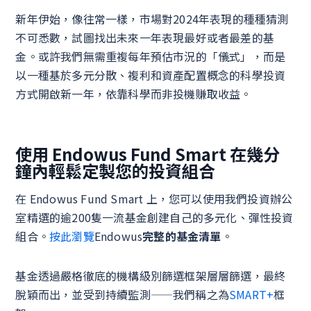
新年伊始，像往常一樣，市場對2024年表現的種種猜測
不可悉數，試圖找出未來一年表現最好或者最差的基
金。或許我們無需重複每年預估市況的「儀式」，而是
以一種基於多元分散、複利和資產配置概念的科學投資
方式開啟新一年，依靠科學而非投機賺取收益。
使用 Endowus Fund Smart 在幾分
鐘內輕鬆定製您的投資組合
在 Endowus Fund Smart 上，您可以使用我們投資辦公
室精選的逾200隻一流基金創建自己的多元化、彈性投資
組合。
按此瀏覽
Endowus
完整的基金清單
。
基金透過嚴格徹底的機構級別篩選框架層層篩選，最終
脫穎而出，並受到持續監測——我們稱之為
SMART+
框