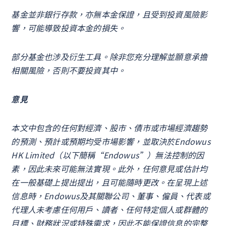
基金並非銀行存款，亦無本金保證，且受到投資風險影
響，可能導致投資本金的損失。
部分基金也涉及衍生工具。除非您充分理解並願意承擔
相關風險，否則不要投資其中。
意見
本文中包含的任何對經濟、股市、債市或市場經濟趨勢
的預測、預計或預期均受市場影響，並取決於Endowus
HK Limited（以下簡稱“Endowus”）無法控制的因
素，因此未來可能無法實現。此外，任何意見或估計均
在一般基礎上提出提出，且可能隨時更改。在呈現上述
信息時，Endowus及其關聯公司、董事、僱員、代表或
代理人未考慮任何用戶、讀者、任何特定個人或群體的
目標、財務狀況或特殊需求，因此不能保證信息的完整