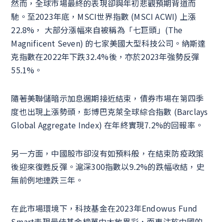
然而，全球市場最終的表現卻與年初悲觀預期背道而
馳。至2023年底，MSCI世界指數 (MSCI ACWI) 上漲
22.8%， 大部分漲幅來自被稱為「七巨頭」(The
Magnificent Seven) 的七家美國大型科技公司。納斯達
克指數在2022年下跌32.4%後，亦於2023年強勢反彈
55.1%。
隨著美聯儲暗示加息週期接近結束，債券市場在第四季
度也出現上漲勢頭，彭博巴克萊全球綜合指數 (Barclays
Global Aggregate Index) 在年終實現7.2%的回報率。
另一方面，中國股市卻沒有如預料般，在結束防疫政策
後迎來復甦反彈。滬深300指數以9.2%的跌幅收結，史
無前例地連跌三年。
在此市場環境下，科技基金在2023年Endowus Fund
Smart表現最佳基金榜單中大放異彩，而專注於中國的