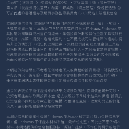
(Cap571) 獲發牌（中央編號 BQR225），可從事第 1 類（證券交易）、
第 4 類（就證券提供意見）和第 9 類業務 （資產管理）受規管活動. 您
可於
此處
的香港證券及期貨事務監察委員會 (SFC) 網站上驗證此信息.
本網站僅供參考. 本網站包含的任何內容均不構成稅務、會計、監管、
法律或投資建議。 本網站包含的信息或任何意見均不構成 Endowus 或
其附屬公司購買或出售任何證券、集體投資計劃或其他金融工具或服務
的促銷、推薦、招攬、邀請或要約，也不構成被司法管轄區的證券法視
為非法的情況下，把任何此類證券 、集體投資計劃或其他金融工具或
服務提供或出售給任何司法管轄區內的任何人。尤其是此類買賣招攬、
推薦或要約根據該司法管轄區的證券法將屬違法.本網頁內容不應被視
為向公眾發出的認購任何金融產品或其他交易的邀請或要約.
本網站的內容是在不考慮任何特定個人或實體的投資目標、財務狀況或
手段的情況下編制的，並且本網站不會根據這些內容徵求任何行動。
任何在本網站上表達的意見都可能隨著後續條件的變化而改變.
過去的表現並不能保證將來的結果投資涉及風險. 投資價值可升可跌，
投資者可能無法取回投資本金. 過去表現並不是將來結果的保證. 投資於
投資組合不同於在存款在銀行機構. 有關潛在風險、收費和開支的詳細
信息，請參閱相關的基金披露文件.
本網站信息的準確性儘管Endowus 認為本材料可靠並努力保持信息更
新，但 Endowus 不保證本材料準確、最新或完整，因此您不應依賴本
材料. 本網站提供的信息和服務按“原樣”提供，不作任何明示或暗示