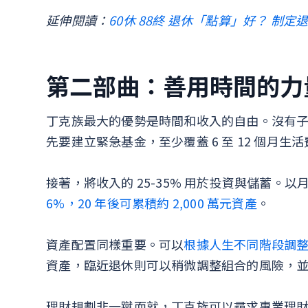
延伸閱讀：
60休 88終 退休「點算」好？ 制
第二部曲：善用時間的
丁克族最大的優勢是時間和收入的自由。沒有
先要建立緊急基金，至少覆蓋 6 至 12 個月生
接著，將收入的 25-35% 用於投資與儲蓄。以月
6%，20 年後可累積約 2,000 萬元資產
。
資產配置同樣重要。可以
根據人生不同階段調
資產，臨近退休則可以稍微調整組合的風險，
理財規劃非一蹴而就，丁克族可以尋求專業理