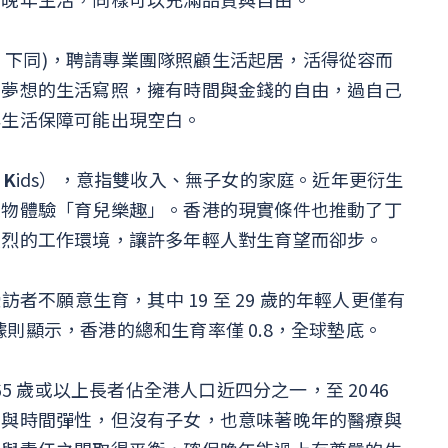
元，下同)，聘請專業團隊照顧生活起居，活得從容而
」夢想的生活寫照，擁有時間與金錢的自由，過自己
與生活保障可能出現空白。
o
K
ids），意指雙收入、無子女的家庭。近年更衍生
寵物體驗「育兒樂趣」。香港的現實條件也推動了丁
激烈的工作環境，讓許多年輕人對生育望而卻步。
的受訪者不願意生育，其中 19 至 29 歲的年輕人更僅有
數據則顯示，香港的總和生育率僅 0.8，全球墊底。
5 歲或以上長者佔全港人口近四分之一，至 2046
由與時間彈性，但沒有子女，也意味著晚年的醫療與