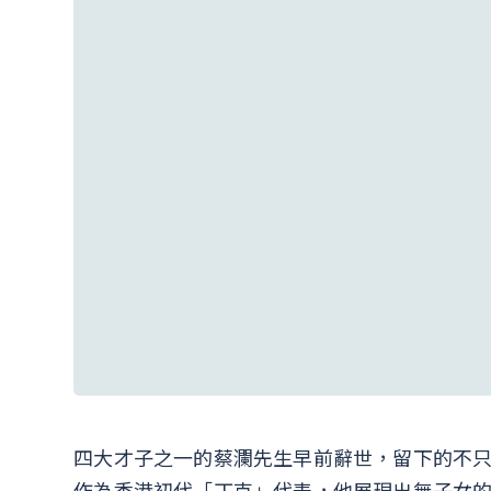
四大才子之一的蔡瀾先生早前辭世，留下的不
作為香港初代「丁克」代表，他展現出無子女