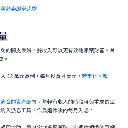
定退休計劃簡單步驟
力量
子女的開支束縛，雙收入可以更有效地累積財富。首
活費。
入 12 萬元為例，每月投資 4 萬元，
若年化回報
整適合的資產配置
。年輕有收入的時段可偏重成長型
並納入派息工具，作爲退休後的每月入息。
財顧問協助，量身定制投資策略，定期檢視退休目標