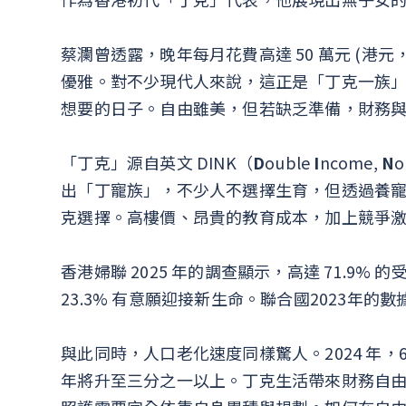
蔡瀾曾透露，晚年每月花費高達 50 萬元 (港
優雅。對不少現代人來說，這正是「丁克一族
想要的日子。自由雖美，但若缺乏準備，財務
「丁克」源自英文 DINK（
D
ouble
I
ncome,
N
出「丁寵族」，不少人不選擇生育，但透過養
克選擇。高樓價、昂貴的教育成本，加上競爭
香港婦聯 2025 年的調查顯示，高達 71.9% 
23.3% 有意願迎接新生命。聯合國2023年的
與此同時，人口老化速度同樣驚人。2024 年，6
年將升至三分之一以上。丁克生活帶來財務自