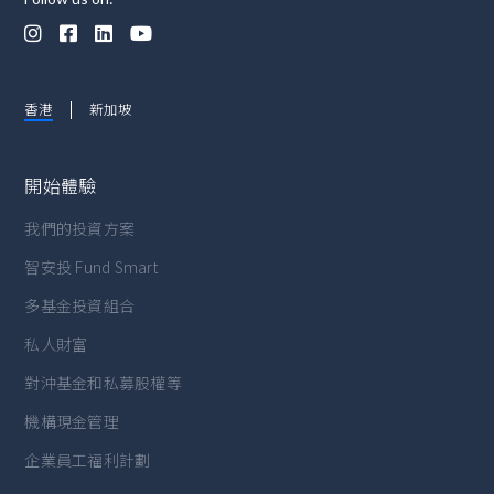




香港
新加坡
開始體驗
我們的投資方案
智安投 Fund Smart
多基金投資組合
私人財富
對沖基金和私募股權等
機構現金管理
企業員工福利計劃