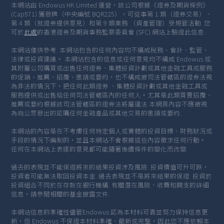
本網站由 Endowus HK Limited 運營，該公司根據《證券及期貨條例》
(Cap571) 獲發牌（中央編號 BQR225），可從事第 1 類（證券交易）、
第 4 類（就證券提供意見）和第 9 類業務 （資產管理）受規管活動. 您
可於
此處
的香港證券及期貨事務監察委員會 (SFC) 網站上驗證此信息.
本網站僅供參考. 本網站包含的任何內容均不構成稅務、會計、監管、
法律或投資建議。 本網站包含的信息或任何意見均不構成 Endowus 或
其附屬公司購買或出售任何證券、集體投資計劃或其他金融工具或服務
的促銷、推薦、招攬、邀請或要約，也不構成被司法管轄區的證券法視
為非法的情況下，把任何此類證券 、集體投資計劃或其他金融工具或
服務提供或出售給任何司法管轄區內的任何人。尤其是此類買賣招攬、
推薦或要約根據該司法管轄區的證券法將屬違法.本網頁內容不應被視
為向公眾發出的認購任何金融產品或其他交易的邀請或要約.
本網站的內容是在不考慮任何特定個人或實體的投資目標、財務狀況或
手段的情況下編制的，並且本網站不會根據這些內容徵求任何行動。
任何在本網站上表達的意見都可能隨著後續條件的變化而改變.
過去的表現並不能保證將來的結果投資涉及風險. 投資價值可升可跌，
投資者可能無法取回投資本金. 過去表現並不是將來結果的保證. 投資於
投資組合不同於在存款在銀行機構. 有關潛在風險、收費和開支的詳細
信息，請參閱相關的基金披露文件.
本網站信息的準確性儘管Endowus 認為本材料可靠並努力保持信息更
新，但 Endowus 不保證本材料準確、最新或完整，因此您不應依賴本