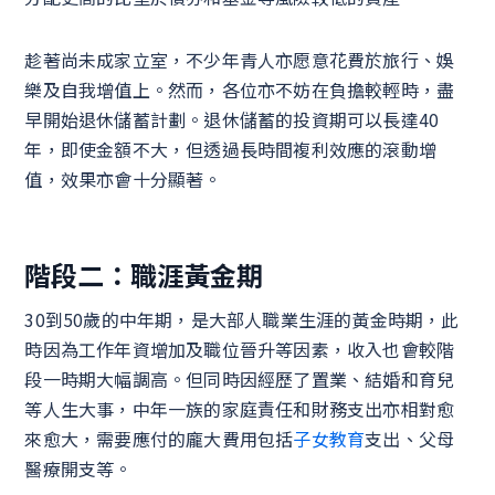
趁著尚未成家立室，不少年青人亦愿意花費於旅行、娛
樂及自我增值上。然而，各位亦不妨在負擔較輕時，盡
早開始退休儲蓄計劃。退休儲蓄的投資期可以長達40
年，即使金額不大，但透過長時間複利效應的滾動增
值，效果亦會十分顯著。
階段二：職涯黃金期
30到50歲的中年期，是大部人職業生涯的黃金時期，此
時因為工作年資增加及職位晉升等因素，收入也會較階
段一時期大幅調高。但同時因經歷了置業、結婚和育兒
等人生大事，中年一族的家庭責任和財務支出亦相對愈
來愈大，需要應付的龐大費用包括
子女教育
支出、父母
醫療開支等。