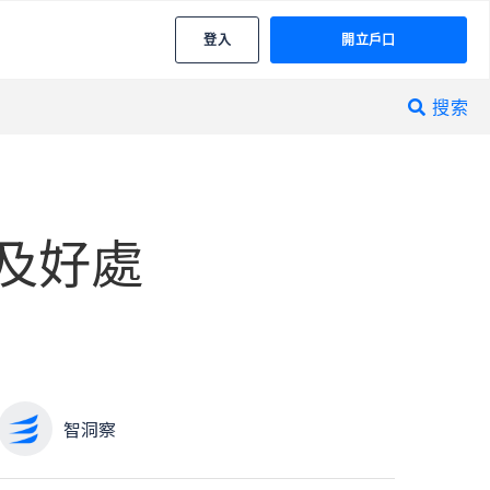
登入
開立戶口
搜索

及好處
智洞察