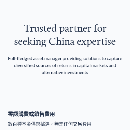
Trusted partner for
seeking China expertise
Full-fledged asset manager providing solutions to capture
diversified sources of returns in capital markets and
alternative investments
零認購費或銷售費用
數百種基金供您挑選，無需任何交易費用