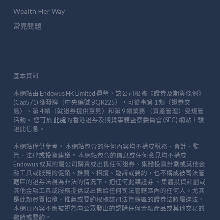
Wealth Her Way
常見問題
基本資訊
本網站由 Endowus HK Limited 運營，該公司根據《證券及期貨條例》
(Cap571) 獲發牌（中央編號 BQR225），可從事第 1 類（證券交
易）、第 4 類（就證券提供意見）和第 9 類業務 （資產管理）受規管
活動。 您可於
此處
的香港證券及期貨事務監察委員會 (SFC) 網站上驗
證此信息。
本網站僅供參考。 本網站包含的任何內容均不構成稅務、會計、監
管、法律或投資建議。 本網站包含的信息或任何意見均不構成
Endowus 或其附屬公司購買或出售任何證券、集體投資計劃或其他金
融工具或服務的促銷、推薦、招攬、邀請或要約，也不構成被司法管
轄區的證券法視為非法的情況下，把任何此類證券 、集體投資計劃或
其他金融工具或服務提供或出售給任何司法管轄區內的任何人。尤其
是此類買賣招攬、推薦或要約根據該司法管轄區的證券法將屬違法。
本網頁內容不應被視為向公眾發出的認購任何金融產品或其他交易的
邀請或要約。