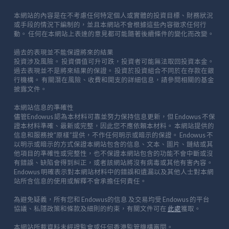
本網站的內容是在不考慮任何特定個人或實體的投資目標、財務狀況
或手段的情況下編制的，並且本網站不會根據這些內容徵求任何行
動。 任何在本網站上表達的意見都可能隨著後續條件的變化而改變。
過去的表現並不能保證將來的結果
投資涉及風險。 投資價值可升可跌，投資者可能無法取回投資本金。
過去表現並不是將來結果的保證。 投資於投資組合不同於在存款在銀
行機構。 有關潛在風險、收費和開支的詳細信息，請參閱相關的基金
披露文件。
本網站信息的準確性
儘管Endowus 認為本材料可靠並努力保持信息更新，但 Endowus 不保
證本材料準確、最新或完整，因此您不應依賴本材料。 本網站提供的
信息和服務按“原樣”提供，不作任何明示或暗示的保證。 Endowus 不
以明示或暗示的方式保證本網站包含的信息、文本、圖片、鏈結或其
他項目的準確性或完整性，也不保證本網站包含的功能不會中斷或沒
有錯誤、缺陷會得到糾正，或者該網站將沒有病毒或其他有害內容。
Endowus 明確表示對本網站材料中的錯誤和遺漏以及其他人士對本網
站所含信息的使用或解釋不會承擔任何責任。
為避免疑義，所有您和 Endowus的信息 及交易均受 Endowus 的平台
協議、私隱政策和條款及細則的約束，有關文件可在
此處
獲取。
本網站所載資料未經證監會或任何香港監管機構審閱。