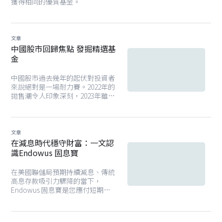
獲得相同的優質基金。
文章
中國股市回歸焦點 發掘精選基
金
中國股市過去幾年的起伏對投資者
來說絕對是一場耐力賽。2022年的
拋售潮令人印象深刻，2023年雖然
稍有喘息，但復甦力度偏弱，信心
未見明顯回升。時至 2025 年第四
季，情況出現明顯轉變。本輪中國
股市反彈背後的驅動因素值得深入
文章
探討。Endowus 精選由頂尖基金
在減息時代穩守財富：一文認
經理管理的中國股票基金，涵蓋富
識Endowus 固息寶
達國際、摩根資產管理、施羅德等
國際知名基金經理，助你掌握市場
在美國聯儲局預期持續減息、傳統
脈動，捕捉潛在機遇。
高息存款吸引力驟降的當下，
Endowus 固息寶是您應付短期的
未來固定開支的安全網，固息寶是
您在降息時代實現攻守兼備、穩健
致富的理想基石。