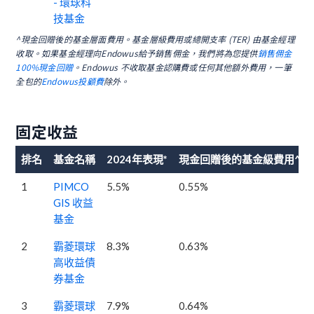
- 環球科
技基金
^現金回贈後的基金層面費用。基金層級費用或總開支率 (TER) 由基金經理
收取。如果基金經理向Endowus給予銷售佣金，我們將為您提供
銷售佣金
100%現金回贈
。Endowus 不收取基金認購費或任何其他額外費用，一筆
全包的
Endowus投顧費
除外。
固定收益
排名
基金名稱
2024年表現*
現金回贈後的基金級費用^
1
PIMCO
5.5%
0.55%
GIS 收益
基金
2
霸菱環球
8.3%
0.63%
高收益債
券基金
3
霸菱環球
7.9%
0.64%