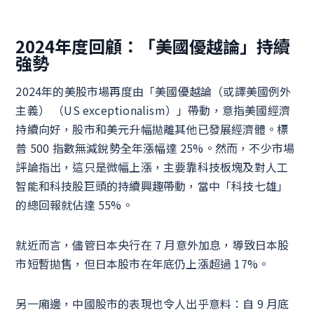
2024年度回顧：「美國優越論」持續
強勢
2024年的美股市場再度由「美國優越論（或譯美國例外
主義） （US exceptionalism）」帶動，意指美國經濟
持續向好，股市和美元升幅拋離其他已發展經濟體。標
普 500 指數無減銳勢全年漲幅達 25%。然而，不少市場
評論指出，這只是微幅上漲，主要靠科技板塊及對人工
智能和科技股巨頭的持續興趣帶動，當中「科技七雄」
的總回報就佔達 55%。
就近而言，儘管日本央行在 7 月意外加息，導致日本股
市短暫拋售，但日本股市在年底仍上漲超過 17%。
另一廂邊，中國股市的表現也令人出乎意料：自 9 月底