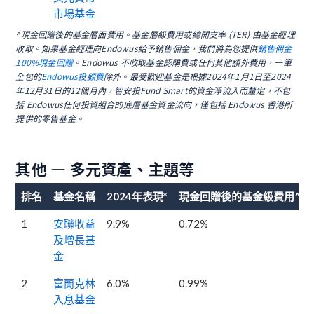
市場基金
^現金回贈後的基金層面費用。基金層級費用或總開支率 (TER) 由基金經理
收取。如果基金經理向Endowus給予銷售佣金，我們將為您提供
銷售佣金
100%現金回贈
。Endowus 不收取基金認購費或任何其他額外費用，一筆
全包的
Endowus投顧費
除外。最受歡迎基金是根據2024年1月1日至2024
年12月31日的12個月內，智安投Fund Smart的資金淨流入而釐定，不包
括 Endowus任何投資組合的底層基金資金流向，僅包括 Endowus 香港所
提供的零售基金。
其他 — 多元資產、主題等
排名
基金名稱
2024年表現*
現金回贈後的基金級費用^
1
安聯收益
9.9%
0.72%
及增長基
金
2
富蘭克林
6.0%
0.99%
入息基金