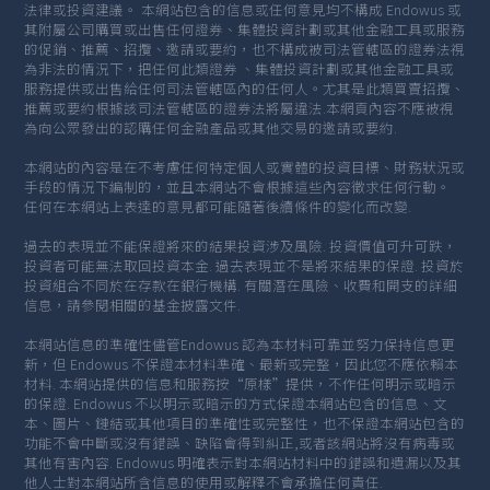
法律或投資建議。 本網站包含的信息或任何意見均不構成 Endowus 或
其附屬公司購買或出售任何證券、集體投資計劃或其他金融工具或服務
的促銷、推薦、招攬、邀請或要約，也不構成被司法管轄區的證券法視
為非法的情況下，把任何此類證券 、集體投資計劃或其他金融工具或
服務提供或出售給任何司法管轄區內的任何人。尤其是此類買賣招攬、
推薦或要約根據該司法管轄區的證券法將屬違法.本網頁內容不應被視
為向公眾發出的認購任何金融產品或其他交易的邀請或要約.
本網站的內容是在不考慮任何特定個人或實體的投資目標、財務狀況或
手段的情況下編制的，並且本網站不會根據這些內容徵求任何行動。
任何在本網站上表達的意見都可能隨著後續條件的變化而改變.
過去的表現並不能保證將來的結果投資涉及風險. 投資價值可升可跌，
投資者可能無法取回投資本金. 過去表現並不是將來結果的保證. 投資於
投資組合不同於在存款在銀行機構. 有關潛在風險、收費和開支的詳細
信息，請參閱相關的基金披露文件.
本網站信息的準確性儘管Endowus 認為本材料可靠並努力保持信息更
新，但 Endowus 不保證本材料準確、最新或完整，因此您不應依賴本
材料. 本網站提供的信息和服務按“原樣”提供，不作任何明示或暗示
的保證. Endowus 不以明示或暗示的方式保證本網站包含的信息、文
本、圖片、鏈結或其他項目的準確性或完整性，也不保證本網站包含的
功能不會中斷或沒有錯誤、缺陷會得到糾正,或者該網站將沒有病毒或
其他有害內容. Endowus 明確表示對本網站材料中的錯誤和遺漏以及其
他人士對本網站所含信息的使用或解釋不會承擔任何責任.