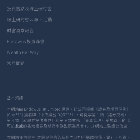
投資觀點及線上研討會
線上研討會 & 線下活動
財富洞察報告
Endowus 投資峰會
Wealth Her Way
常見問題
基本資訊
本網站由 Endowus HK Limited 運營，該公司根據《證券及期貨條例》
(Cap571) 獲發牌（中央編號 BQR225），可從事第 1 類（證券交易）、
第 4 類（就證券提供意見）和第 9 類業務 （資產管理）受規管活動. 您
可於
此處
的香港證券及期貨事務監察委員會 (SFC) 網站上驗證此信息.
本網站僅供參考. 本網站包含的任何內容均不構成稅務、會計、監管、