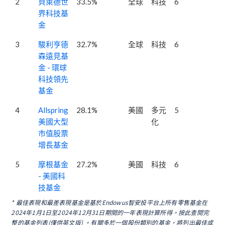
2
貝萊德世
33.5%
全球
科技
6
界科技基
金
3
駿利亨德
32.7%
全球
科技
6
森遠見基
金 - 環球
科技領先
基金
4
Allspring
28.1%
美國
多元
5
美國大型
化
市值股票
增長基金
5
摩根基金
27.2%
美國
科技
6
- 美國科
技基金
* 最佳表現和最差表現基金是基於Endowus智安投平台上所有零售基金在
2024年1月1日至2024年12月31日期間的一年表現計算所得。
按此查閱完
整的基金列表(僅供英文版) 。有關多於一個股份類別的基金，將列出最佳或