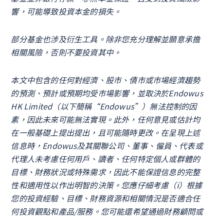
響，可能導致投資本金的損失。
部分基金也涉及衍生工具。除非您充分理解並願意承擔
相關風險，否則不要投資其中。
本文中包含的任何對經濟、股市、債市或市場經濟趨勢
的預測、預計或預期均受市場影響，並取決於Endowus
HK Limited（以下簡稱“Endowus”）無法控制的因
素，因此未來可能無法實現。此外，任何意見或估計均
在一般基礎上提出提出，且可能隨時更改。在呈現上述
信息時，Endowus及其關聯公司、董事、僱員、代表或
代理人未考慮任何用戶、讀者、任何特定個人或群體的
目標、財務狀況或特殊需求，因此不能保證信息的完整
性和適用性以作出明智的決策。您應仔細考慮（i）根據
您的投資經驗、目標、財務資源和相關情況是否適合任
何投資觀點和產品/服務。您可能還希望通過財務顧問或