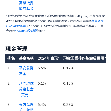
高級抵押
債券基金
^現金回贈後的基金層面費用。基金層級費用或總開支率 (TER) 由基金經理
收取。如果基金經理向Endowus給予銷售佣金，我們將為您提供
銷售佣金
100%現金回贈
。Endowus 不收取基金認購費或任何其他額外費用，一筆
全包的
Endowus投顧費
除外。
現金管理
排名
基金名稱
2024年表現*
現金回贈後的基金級費用^
1
平安貨幣
5.6%
0.17%
基金
2
滙豐環球
5.1%
0.15%
貨幣基金
- 美元
3
東方匯理
5.4%
0.23%
美元貨幣