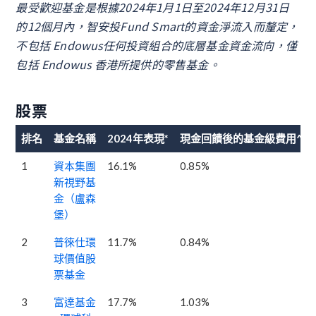
最受歡迎基金是根據2024年1月1日至2024年12月31日
的12個月內，智安投Fund Smart的資金淨流入而釐定，
不包括 Endowus任何投資組合的底層基金資金流向，僅
包括 Endowus 香港所提供的零售基金。
股票
排名
基金名稱
2024年表現*
現金回饋後的基金級費用^
1
資本集團
16.1%
0.85%
新視野基
金（盧森
堡）
2
普徠仕環
11.7%
0.84%
球價值股
票基金
3
富達基金
17.7%
1.03%