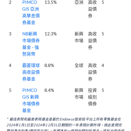
2
PIMCO
13.5%
亞洲
高收
5
GIS 亞洲
益債
高孳息債
券
券基金
3
NB新興
12.3%
新興
高收
5
市場債券
市場
益債
基金 - 強
券
勢貨幣
4
霸菱環球
8.8%
全球
高收
4
高收益債
益債
券基金
券
5
PIMCO
8.4%
新興
投資
5
GIS 新興
市場
級別
市場債券
債券
基金
* 最佳表現和最差表現基金是基於Endowus智安投平台上所有零售基金在
2024年1月1日至2024年12月31日期間的一年表現計算所得。
按此查閱完
整的基金列表(僅供英文版) 。有關多於一個股份類別的基金，將列出最佳或