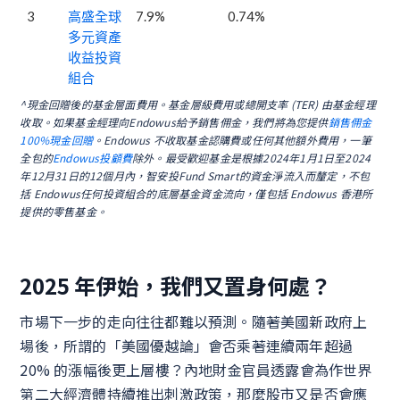
3
高盛全球
7.9%
0.74%
多元資產
收益投資
組合
^現金回贈後的基金層面費用。基金層級費用或總開支率 (TER) 由基金經理
收取。如果基金經理向Endowus給予銷售佣金，我們將為您提供
銷售佣金
100%現金回贈
。Endowus 不收取基金認購費或任何其他額外費用，一筆
全包的
Endowus投顧費
除外。最受歡迎基金是根據2024年1月1日至2024
年12月31日的12個月內，智安投Fund Smart的資金淨流入而釐定，不包
括 Endowus任何投資組合的底層基金資金流向，僅包括 Endowus 香港所
提供的零售基金。
2025 年伊始，我們又置身何處？
市場下一步的走向往往都難以預測。隨著美國新政府上
場後，所謂的「美國優越論」會否乘著連續兩年超過
20% 的漲幅後更上層樓？內地財金官員透露會為作世界
第二大經濟體持續推出刺激政策，那麼股市又是否會應