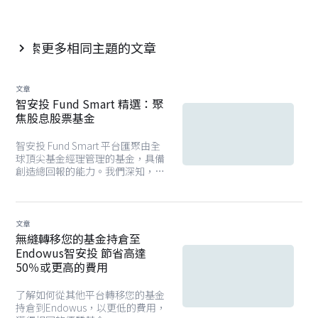
探索更多相同主題的文章

文章
智安投 Fund Smart 精選：聚
焦股息股票基金
智安投 Fund Smart 平台匯聚由全
球頂尖基金經理管理的基金，具備
創造總回報的能力。我們深知，達
成財務目標需建立在明智的投資決
策之上。因此，Fund Smart 平台
旨在協助您穿越市場雜訊，聚焦真
正驅動回報的核心因素，並提供多
文章
元化的基金選項，為您創造穩健而
無縫轉移您的基金持倉至
靈活的資產配置。為您搜羅平台上
Endowus智安投 節省高達
精選的股息股票基金名單。
50％或更高的費用
了解如何從其他平台轉移您的基金
持倉到Endowus，以更低的費用，