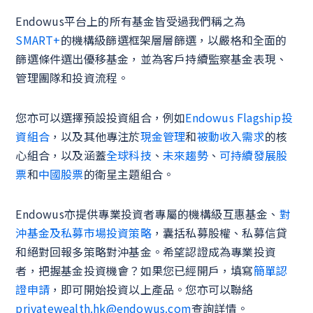
Endowus平台上的所有基金皆受過我們稱之為
SMART+
的機構級篩選框架層層篩選，以嚴格和全面的
篩選條件選出優移基金，並為客戶持續監察基金表現、
管理團隊和投資流程。
您亦可以選擇預設投資組合，例如
Endowus Flagship投
資組合
，以及其他專注於
現金管理
和
被動收入需求
的核
心組合，以及涵蓋
全球科技
、
未來趨勢
、
可持續發展股
票
和
中國股票
的衛星主題組合。
Endowus亦提供專業投資者專屬的機構級互惠基金、
對
沖基金及私募市場投資策略
，囊括私募股權、私募信貸
和絕對回報多策略對沖基金。希望認證成為專業投資
者，把握基金投資機會？如果您已經開戶，填寫
簡單認
證申請
，即可開始投資以上產品。您亦可以聯絡
privatewealth.hk@endowus.com
查詢詳情。