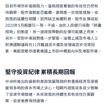
目前市場亦非毫無阻力。當局政策實施的有效性仍然有
待觀察，股市復甦能否繼續，會與進一步政策措施，或
政策的延續性相關。若然缺乏後續刺激，股市反彈或如
2023年5月般曇花一現。不過，由於人民銀行採取「傾囊
相助」的態度，另一波政策帶動的反彈可能隨之而來。
另外，受到中東局勢進一步緊張，油價上揚及市場人士
對美國聯儲局在11月難減息半厘及放慢減息步伐等因
素，美股受壓亦連累美國上市的中概股ADR及港股市場。
堅守投資紀律 累積長期回報
中央所推出的最新刺激政策展現政府對重振經濟及提振
疲弱多時的資本市場之決心。短期內政策或多或少鼓舞
了投資市場情緒，未來政策的持續性和有效性仍需觀
察，投資者應保持謹慎。