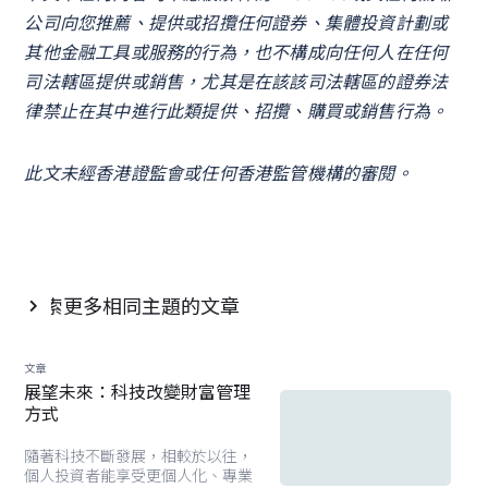
公司向您推薦、提供或招攬任何證券、集體投資計劃或
其他金融工具或服務的行為，也不構成向任何人在任何
司法轄區提供或銷售，尤其是在該該司法轄區的證券法
律禁止在其中進行此類提供、招攬、購買或銷售行為。
此文未經香港證監會或任何香港監管機構的審閱。
探索更多相同主題的文章

文章
展望未來：科技改變財富管理
方式
隨著科技不斷發展，相較於以往，
個人投資者能享受更個人化、專業