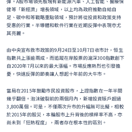
彈。A股市場領先板塊有新能源汽車、人工智能、醫療保
健等「新經濟」增長領域，以上均為政府推動自給自
足、碳中和等戰略重點領域，預計將從投資和政策支持
受惠的行業。半導體和軟件行業在近期反彈中表現亦尤
其亮麗。
由中央宣布救市政策的9月24日至10月7日收市計，恒生
指數共上漲逾兩成，而追蹤在岸股票的滬深300指數創下
自2020年7月以來的最大漲幅。市場反應熱烈也引發擔
憂，快速反彈的節奏讓人想起十年前的大牛市。
當局在2015年鼓勵市民投資股市，上證指數在一年半間
幾乎翻倍。泡沫破裂前的兩個月內，新增投資賬戶超過
3,800萬個。可是，不僅兩次升市的升幅無可比擬，相較
於2015年的股災，本輪股市上升背後的槓桿率不高，亦
尚未到「狂熱程度」，兩者存在根本性的區別。