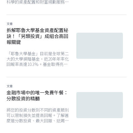
科學的資產配置和財富規劃服務。
Endowus智安投在這個背景下應運
而生，為廣大投資者群體提供完全
以用戶利益為依歸的財富管理平
台。
文章
拆解耶魯大學基金資產配置秘
訣！「另類投資」成組合高回
報關鍵
「耶魯大學基金」目前是全球第二
大的大學捐贈基金，近20年年率化
回報率高達10.3%。基金取得亮麗
回報，全靠其前首席投資官
（David Swensen）的領導下，注
重資產配置的重要性，除了公開市
場以外，基金也配置另類投資資
文章
產，分散風險之餘，同時捕捉龐大
金融市場中的唯一免費午餐：
的潛在投資回報，吸引個人及機構
分散投資的精髓
投資者爭相仿傚。
將您的投資分散到不同的資產類別
可以限制損失並提高回報。了解甚
麼是分散投資、最大回撤、逆周期
資產，並如何把多元資產投資策略
應用到您的投資組合。