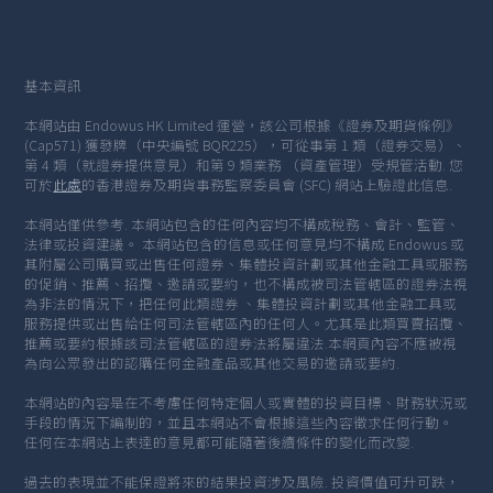
基本資訊
本網站由 Endowus HK Limited 運營，該公司根據《證券及期貨條例》
(Cap571) 獲發牌（中央編號 BQR225），可從事第 1 類（證券交易）、
第 4 類（就證券提供意見）和第 9 類業務 （資產管理）受規管活動. 您
可於
此處
的香港證券及期貨事務監察委員會 (SFC) 網站上驗證此信息.
本網站僅供參考. 本網站包含的任何內容均不構成稅務、會計、監管、
法律或投資建議。 本網站包含的信息或任何意見均不構成 Endowus 或
其附屬公司購買或出售任何證券、集體投資計劃或其他金融工具或服務
的促銷、推薦、招攬、邀請或要約，也不構成被司法管轄區的證券法視
為非法的情況下，把任何此類證券 、集體投資計劃或其他金融工具或
服務提供或出售給任何司法管轄區內的任何人。尤其是此類買賣招攬、
推薦或要約根據該司法管轄區的證券法將屬違法.本網頁內容不應被視
為向公眾發出的認購任何金融產品或其他交易的邀請或要約.
本網站的內容是在不考慮任何特定個人或實體的投資目標、財務狀況或
手段的情況下編制的，並且本網站不會根據這些內容徵求任何行動。
任何在本網站上表達的意見都可能隨著後續條件的變化而改變.
過去的表現並不能保證將來的結果投資涉及風險. 投資價值可升可跌，