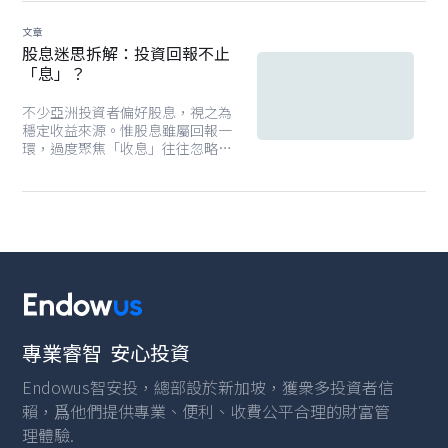
文章
股息迷思拆解：投資回報不止
「息」？
不少亞洲投資者偏好股息，視之為
穩定收益來源。惟股息雖屬回報一
環，過度聚焦「收息」往往忽略更
關鍵的總回報概念，單純追逐股息
未必為最佳策略。Endowus 主張
以整體視角審視投資策略，透過本
文拆解以下幾項投資者的常見迷
思，有助投資者掌握驅動長期財富
增值的核心要素。
專業睿智 安心投資
Endowus智安投，總部設於新加坡，獲衆多投資者信
賴，爲他們提供專業、便利、收費公平合理的財富管
理體驗.