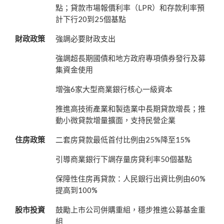
點；貸款市場報價利率（LPR）和存款利率預
計下行20到25個基點
財政政策
強調必要財政支出
強調超長期國債和地方政府專項債券發行及募
集資金使用
增強6家大型商業銀行核心一級資本
推進高技術產業和製造業中長期貸款增長；推
動小微貸款增量擴面，支持民營企業
住房政策
二套房貸款最低首付比例由25%降至15%
引導商業銀行下調存量房貸利率50個基點
保障性住房再貸款：人民銀行出資比例由60%
提高到100%
股市投資
鼓勵上市公司併購重組，穩步推進公募基金重
組