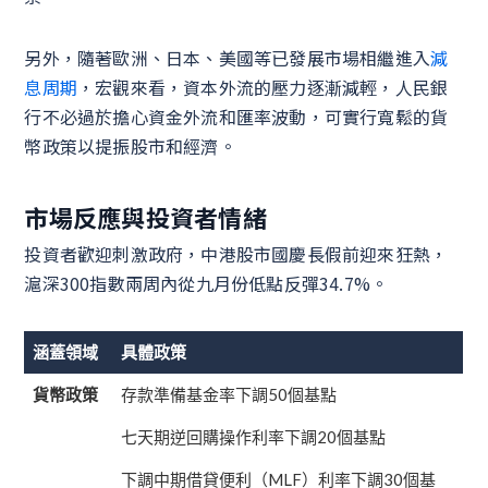
另外，隨著歐洲、日本、美國等已發展市場相繼進入
減
息周期
，宏觀來看，資本外流的壓力逐漸減輕，人民銀
行不必過於擔心資金外流和匯率波動，可實行寬鬆的貨
幣政策以提振股市和經濟。
市場反應與投資者情緒
投資者歡迎刺激政府，中港股市國慶長假前迎來狂熱，
滬深300指數兩周內從九月份低點反彈34.7%。
涵蓋領域
具體政策
貨幣政策
存款準備基金率下調50個基點
七天期逆回購操作利率下調20個基點
下調中期借貸便利（MLF）利率下調30個基