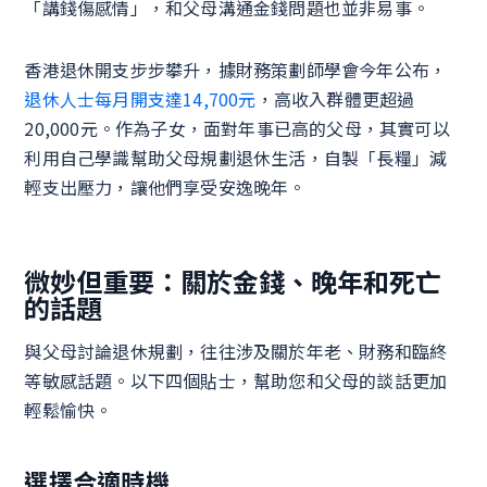
「講錢傷感情」，和父母溝通金錢問題也並非易事。
香港退休開支步步攀升，據財務策劃師學會今年公布，
退休人士每月開支達14,700元
，高收入群體更超過
20,000元。作為子女，面對年事已高的父母，其實可以
利用自己學識幫助父母規劃退休生活，自製「長糧」減
輕支出壓力，讓他們享受安逸晚年。
微妙但重要：關於金錢、晚年和死亡
的話題
與父母討論退休規劃，往往涉及關於年老、財務和臨終
等敏感話題。以下四個貼士，幫助您和父母的談話更加
輕鬆愉快。
選擇合適時機