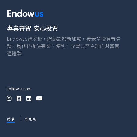
力和局限，以及如何運用
Endowus 平台進行更全面的退休
規劃。
專業睿智 安心投資
Endowus智安投，總部設於新加坡，獲衆多投資者信
賴，爲他們提供專業、便利、收費公平合理的財富管
理體驗.
Follow us on:




香港
新加坡