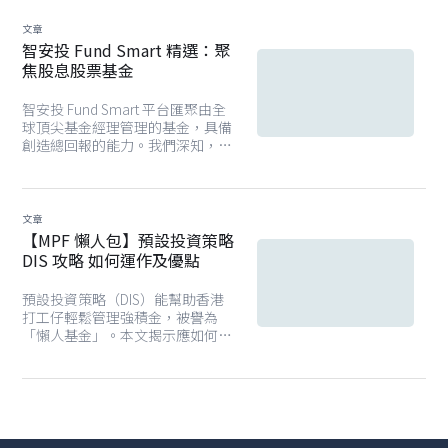
文章
智安投 Fund Smart 精選：聚
焦股息股票基金
智安投 Fund Smart 平台匯聚由全
球頂尖基金經理管理的基金，具備
創造總回報的能力。我們深知，達
成財務目標需建立在明智的投資決
策之上。因此，Fund Smart 平台
旨在協助您穿越市場雜訊，聚焦真
正驅動回報的核心因素，並提供多
文章
元化的基金選項，為您創造穩健而
【MPF 懶人包】預設投資策略
靈活的資產配置。為您搜羅平台上
DIS 攻略 如何運作及優點
精選的股息股票基金名單。
預設投資策略（DIS）能幫助香港
打工仔輕鬆管理強積金，被譽為
「懶人基金」。本文揭示應如何透
過 DIS 根據年齡自動調整風險，並
在全球市場中分散投資，以低費用
實現穩健回報。另外，文章亦會比
較核心累積基金和 65 歲後基金的
表現，以及如何幫助您達成退休目
標？閱讀本文，了解更多 DIS 的潛