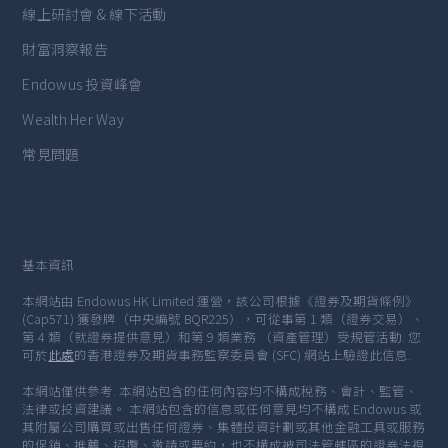
線上研討會 & 線下活動
財富洞察報告
Endowus 投資峰會
Wealth Her Way
常見問題
基本資訊
本網站由 Endowus HK Limited 運營，該公司根據《證券及期貨條例》
(Cap571) 獲發牌（中央編號 BQR225），可從事第 1 類（證券交易）、
第 4 類（就證券提供意見）和第 9 類業務 （資產管理）受規管活動. 您
可於
此處
的香港證券及期貨事務監察委員會 (SFC) 網站上驗證此信息.
本網站僅供參考. 本網站包含的任何內容均不構成稅務、會計、監管、
法律或投資建議。 本網站包含的信息或任何意見均不構成 Endowus 或
其附屬公司購買或出售任何證券、集體投資計劃或其他金融工具或服務
的促銷、推薦、招攬、邀請或要約，也不構成被司法管轄區的證券法視