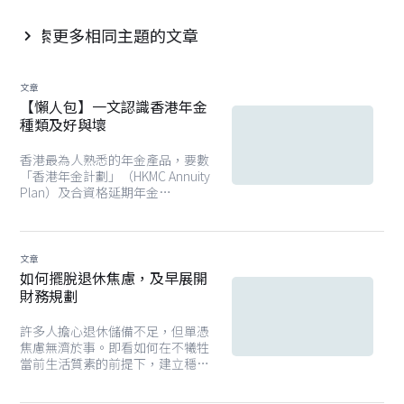
探索更多相同主題的文章

文章
【懶人包】一文認識香港年金
種類及好與壞
香港最為人熟悉的年金產品，要數
「香港年金計劃」（HKMC Annuity
Plan）及合資格延期年金
（QDAP）。想用年金自製長糧，
有哪些好處和局限？
文章
如何擺脫退休焦慮，及早展開
財務規劃
許多人擔心退休儲備不足，但單憑
焦慮無濟於事。即看如何在不犧牲
當前生活質素的前提下，建立穩健
的退休規劃。