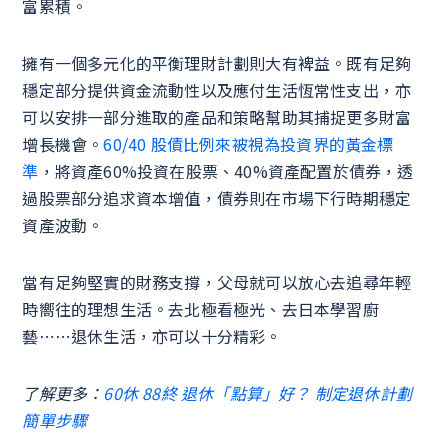
富累積。
擁有一個多元化的平衡理財計劃則大有裨益。既有足夠
穩定部分提供資金流動性以及應付生活恆常性支出，亦
可以安排一部分進取的產品和策略幫助其捕捉更多財富
增長機會。
60/40 股債比例來被視為投資界的黃金標
準
，將資產60%投資在股票、40%資產配置於債券，透
過股票部分追求資本增值，債券則在市場下行時期穩定
資產波動。
當有足夠堅實的財務支撐，父母就可以放心去追尋年輕
時嚮往的理想生活。去北極看極光、去日本學習廚
藝⋯⋯退休生活，亦可以十分精彩。
了解更多：
60休 88終 退休「點算」好？ 制定退休計劃
簡單步驟