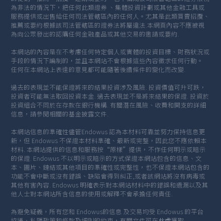
為非法的情況下，把任何此類證券 、集體投資計劃或其他金融工具或
服務提供或出售給任何司法管轄區內的任何人。尤其是此類買賣招攬、
推薦或要約根據該司法管轄區的證券法將屬違法.本網頁內容不應被視
為向公眾發出的認購任何金融產品或其他交易的邀請或要約.
本網站的內容是在不考慮任何特定個人或實體的投資目標、財務狀況或
手段的情況下編制的，並且本網站不會根據這些內容徵求任何行動。
任何在本網站上表達的意見都可能隨著後續條件的變化而改變.
過去的表現並不能保證將來的結果投資涉及風險. 投資價值可升可跌，
投資者可能無法取回投資本金. 過去表現並不是將來結果的保證. 投資於
投資組合不同於在存款在銀行機構. 有關潛在風險、收費和開支的詳細
信息，請參閱相關的基金披露文件.
本網站信息的準確性儘管Endowus 認為本材料可靠並努力保持信息更
新，但 Endowus 不保證本材料準確、最新或完整，因此您不應依賴本
材料. 本網站提供的信息和服務按“原樣”提供，不作任何明示或暗示
的保證. Endowus 不以明示或暗示的方式保證本網站包含的信息、文
本、圖片、鏈結或其他項目的準確性或完整性，也不保證本網站包含的
功能不會中斷或沒有錯誤、缺陷會得到糾正,或者該網站將沒有病毒或
其他有害內容. Endowus 明確表示對本網站材料中的錯誤和遺漏以及其
他人士對本網站所含信息的使用或解釋不會承擔任何責任.
為避免疑義，所有您和 Endowus的信息 及交易均受 Endowus 的平台
協議、私隱政策和條款及細則的約束，有關文件可在
此處
獲取.