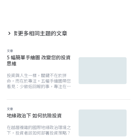
探索更多相同主題的文章

文章
5 幅簡單手繪圖 改變您的投資
思維
投資與人生一樣，關鍵不在於拼
命，而在於專注。五幅手繪圖帶您
看見：少做低回報的事，專注在能
掌控的習慣，讓複利與時間為你創
造改變人生的成果，了解為何採取
專注策略而非企圖面面俱到，往往
能在個人成長與投資領域收穫更佳
文章
成果。
地緣政治下 如何抗險投資
在越趨複雜的國際地緣政治環境之
下，投資者該如何部署投資策略？