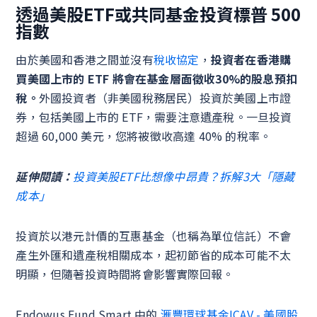
透過美股ETF或共同基金投資標普 500
指數
由於美國和香港之間並沒有
稅收協定
，
投資者在香港購
買美國上市的 ETF 將會在基金層面徵收30%的股息預扣
稅。
外國投資者（非美國稅務居民）投資於美國上市證
券，包括美國上市的 ETF，需要注意遺產稅。一旦投資
超過 60,000 美元，您將被徵收高達 40% 的稅率。
延伸閱讀：
投資美股ETF比想像中昂貴？拆解3大「隱藏
成本」
投資於以港元計價的互惠基金（也稱為單位信託）不會
產生外匯和遺產稅相關成本，起初節省的成本可能不太
明顯，但隨著投資時間將會影響實際回報。
Endowus Fund Smart 中的
滙豐環球基金ICAV - 美國股