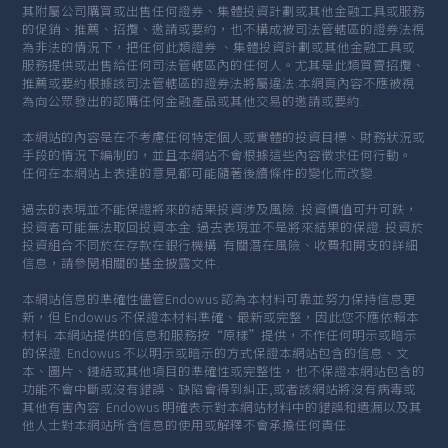
其附屬公司購買或出售任何證券、集體投資計劃或其他金融工具或服務
的促銷、推薦、招攬、邀請或要約，也不構成被司法管轄區的證券法視
為非法的情況下，把任何此類證券 、集體投資計劃或其他金融工具或
服務提供或出售給任何司法管轄區內的任何人。尤其是此類買賣招攬、
推薦或要約根據該司法管轄區的證券法將屬違法.本網頁內容不應被視
為向公眾發出的認購任何金融產品或其他交易的邀請或要約.
本網站的內容是在不考慮任何特定個人或實體的投資目標、財務狀況或
手段的情況下編制的，並且本網站不會根據這些內容徵求任何行動。
任何在本網站上表達的意見都可能隨著後續條件的變化而改變.
過去的表現並不能保證將來的結果投資涉及風險. 投資價值可升可跌，
投資者可能無法取回投資本金. 過去表現並不是將來結果的保證. 投資於
投資組合不同於在存款在銀行機構. 有關潛在風險、收費和開支的詳細
信息，請參閱相關的基金披露文件.
本網站信息的準確性儘管Endowus 認為本材料可靠並努力保持信息更
新，但 Endowus 不保證本材料準確、最新或完整，因此您不應依賴本
材料. 本網站提供的信息和服務按“原樣”提供，不作任何明示或暗示
的保證. Endowus 不以明示或暗示的方式保證本網站包含的信息、文
本、圖片、鏈結或其他項目的準確性或完整性，也不保證本網站包含的
功能不會中斷或沒有錯誤、缺陷會得到糾正,或者該網站將沒有病毒或
其他有害內容. Endowus 明確表示對本網站材料中的錯誤和遺漏以及其
他人士對本網站所含信息的使用或解釋不會承擔任何責任.