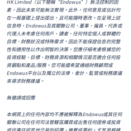
HK Limited（以下簡稱“Endowus”）無法控制的因
素，因此未來可能無法實現。此外，任何意見或估計均
在一般基礎上提出提出，且可能隨時更改。在呈現上述
信息時，Endowus及其關聯公司、董事、僱員、代表或
代理人未考慮任何用戶、讀者、任何特定個人或群體的
目標、財務狀況或特殊需求，因此不能保證信息的完整
性和適用性以作出明智的決策。您應仔細考慮根據您的
投資經驗、目標、財務資源和相關情況是否適合任何投
資觀點和產品/服務。您可能還希望通過財務顧問或
Endowus平台以及獨立的法律、會計、監管或稅務建議
來尋求財務建議。
無邀請或招攬
本網頁上的任何內容均不應被解釋為Endowus或其任何
關聯公司在任何司法管轄區購買或出售任何證券或投資
或從事任何其他交易的招攬、推薦或要約，尤其是根據