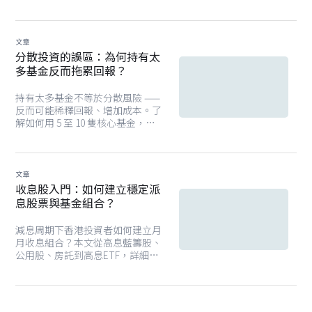
文章
分散投資的誤區：為何持有太
多基金反而拖累回報？
持有太多基金不等於分散風險 ——
反而可能稀釋回報、增加成本。了
解如何用 5 至 10 隻核心基金，構
建真正有效的香港投資組合。
文章
收息股入門：如何建立穩定派
息股票與基金組合？
減息周期下香港投資者如何建立月
月收息組合？本文從高息藍籌股、
公用股、房託到高息ETF，詳細分
析穩定現金流策略與風險管理，兼
顧收益與資產增值。內附簡單步
驟，輕鬆運用智安投Fund Smart篩
選、分析、比較派息的股票基金。