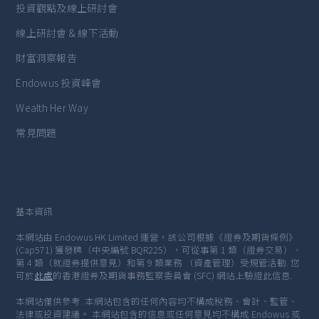
投資觀點及線上研討會
線上研討會 & 線下活動
財富洞察報告
Endowus 投資峰會
Wealth Her Way
常見問題
基本資訊
本網站由 Endowus HK Limited 運營，該公司根據《證券及期貨條例》
(Cap571) 獲發牌（中央編號 BQR225），可從事第 1 類（證券交易）、
第 4 類（就證券提供意見）和第 9 類業務 （資產管理）受規管活動. 您
可於
此處
的香港證券及期貨事務監察委員會 (SFC) 網站上驗證此信息.
本網站僅供參考. 本網站包含的任何內容均不構成稅務、會計、監管、
法律或投資建議。 本網站包含的信息或任何意見均不構成 Endowus 或