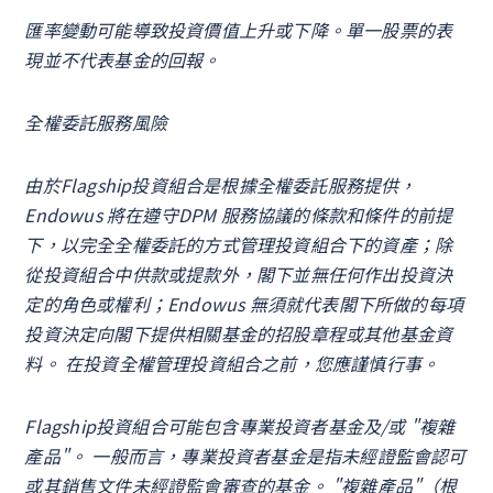
匯率變動可能導致投資價值上升或下降。單一股票的表
現並不代表基金的回報。
全權委託服務風險
由於Flagship投資組合是根據全權委託服務提供，
Endowus 將在遵守DPM 服務協議的條款和條件的前提
下，以完全全權委託的方式管理投資組合下的資產；除
從投資組合中供款或提款外，閣下並無任何作出投資決
定的角色或權利；Endowus 無須就代表閣下所做的每項
投資決定向閣下提供相關基金的招股章程或其他基金資
料。 在投資全權管理投資組合之前，您應謹慎行事。
Flagship投資組合可能包含專業投資者基金及/或 "複雜
產品"。 一般而言，專業投資者基金是指未經證監會認可
或其銷售文件未經證監會審查的基金。 "複雜產品"（根